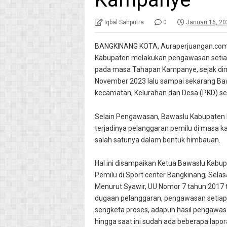
Iqbal Sahputra
0
Januari 16, 2
BANGKINANG KOTA, Auraperjuangan.com
Kabupaten melakukan pengawasan setia
pada masa Tahapan Kampanye, sejak di
November 2023 lalu sampai sekarang Ba
kecamatan, Kelurahan dan Desa (PKD) s
Selain Pengawasan, Bawaslu Kabupaten
terjadinya pelanggaran pemilu di masa
salah satunya dalam bentuk himbauan.
Hal ini disampaikan Ketua Bawaslu Kabup
Pemilu di Sport center Bangkinang, Selas
Menurut Syawir, UU Nomor 7 tahun 2017
dugaan pelanggaran, pengawasan setiap 
sengketa proses, adapun hasil pengawas
hingga saat ini sudah ada beberapa lap