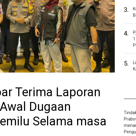
3.
K
B
4.
P
1
P
5.
L
K
ar Terima Laporan
 Awal Dugaan
Tinda
Pemilu Selama masa
Prabo
menan
Pengua