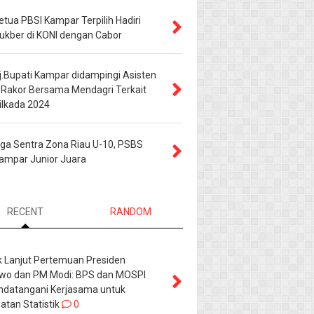
etua PBSI Kampar Terpilih Hadiri
ukber di KONI dengan Cabor
j.Bupati Kampar didampingi Asisten
 Rakor Bersama Mendagri Terkait
ilkada 2024
iga Sentra Zona Riau U-10, PSBS
ampar Junior Juara
RECENT
RANDOM
k Lanjut Pertemuan Presiden
wo dan PM Modi: BPS dan MOSPI
datangani Kerjasama untuk
tan Statistik
0