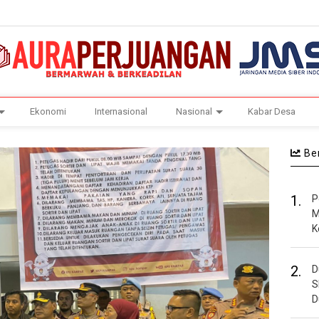
Ekonomi
Internasional
Nasional
Kabar Desa
Ber
1.
P
M
K
2.
D
S
D