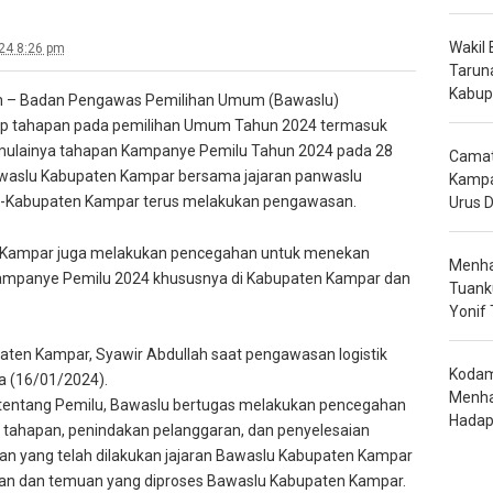
Wakil
024 8:26 pm
Tarun
Kabup
 – Badan Pengawas Pemilihan Umum (Bawaslu)
p tahapan pada pemilihan Umum Tahun 2024 termasuk
mulainya tahapan Kampanye Pemilu Tahun 2024 pada 28
Camat 
waslu Kabupaten Kampar bersama jajaran panwaslu
Kampa
e-Kabupaten Kampar terus melakukan pengawasan.
Urus 
 Kampar juga melakukan pencegahan untuk menekan
Menha
 kampanye Pemilu 2024 khususnya di Kabupaten Kampar dan
Tuank
Yonif
aten Kampar, Syawir Abdullah saat pengawasan logistik
Kodam
a (16/01/2024).
Menha
 tentang Pemilu, Bawaslu bertugas melakukan pencegahan
Hadap
tahapan, penindakan pelanggaran, dan penyelesaian
an yang telah dilakukan jajaran Bawaslu Kabupaten Kampar
oran dan temuan yang diproses Bawaslu Kabupaten Kampar.