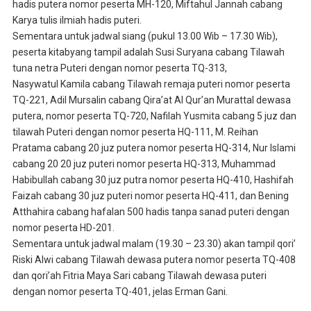
hadis putera nomor peserta MH-120, Miftahul Jannah cabang
Karya tulis ilmiah hadis puteri.
Sementara untuk jadwal siang (pukul 13.00 Wib – 17.30 Wib),
peserta kitabyang tampil adalah Susi Suryana cabang Tilawah
tuna netra Puteri dengan nomor peserta TQ-313,
Nasywatul Kamila cabang Tilawah remaja puteri nomor peserta
TQ-221, Adil Mursalin cabang Qira’at Al Qur’an Murattal dewasa
putera, nomor peserta TQ-720, Nafilah Yusmita cabang 5 juz dan
tilawah Puteri dengan nomor peserta HQ-111, M. Reihan
Pratama cabang 20 juz putera nomor peserta HQ-314, Nur Islami
cabang 20 20 juz puteri nomor peserta HQ-313, Muhammad
Habibullah cabang 30 juz putra nomor peserta HQ-410, Hashifah
Faizah cabang 30 juz puteri nomor peserta HQ-411, dan Bening
Atthahira cabang hafalan 500 hadis tanpa sanad puteri dengan
nomor peserta HD-201.
Sementara untuk jadwal malam (19.30 – 23.30) akan tampil qori’
Riski Alwi cabang Tilawah dewasa putera nomor peserta TQ-408
dan qori’ah Fitria Maya Sari cabang Tilawah dewasa puteri
dengan nomor peserta TQ-401, jelas Erman Gani.