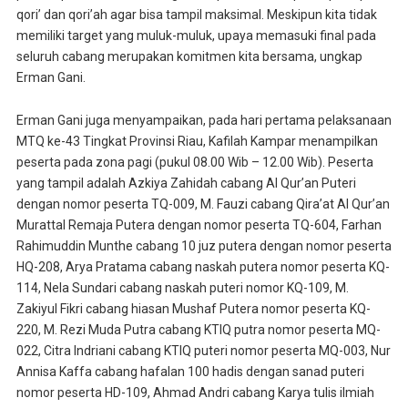
qori’ dan qori’ah agar bisa tampil maksimal. Meskipun kita tidak
memiliki target yang muluk-muluk, upaya memasuki final pada
seluruh cabang merupakan komitmen kita bersama, ungkap
Erman Gani.
Erman Gani juga menyampaikan, pada hari pertama pelaksanaan
MTQ ke-43 Tingkat Provinsi Riau, Kafilah Kampar menampilkan
peserta pada zona pagi (pukul 08.00 Wib – 12.00 Wib). Peserta
yang tampil adalah Azkiya Zahidah cabang Al Qur’an Puteri
dengan nomor peserta TQ-009, M. Fauzi cabang Qira’at Al Qur’an
Murattal Remaja Putera dengan nomor peserta TQ-604, Farhan
Rahimuddin Munthe cabang 10 juz putera dengan nomor peserta
HQ-208, Arya Pratama cabang naskah putera nomor peserta KQ-
114, Nela Sundari cabang naskah puteri nomor KQ-109, M.
Zakiyul Fikri cabang hiasan Mushaf Putera nomor peserta KQ-
220, M. Rezi Muda Putra cabang KTIQ putra nomor peserta MQ-
022, Citra Indriani cabang KTIQ puteri nomor peserta MQ-003, Nur
Annisa Kaffa cabang hafalan 100 hadis dengan sanad puteri
nomor peserta HD-109, Ahmad Andri cabang Karya tulis ilmiah