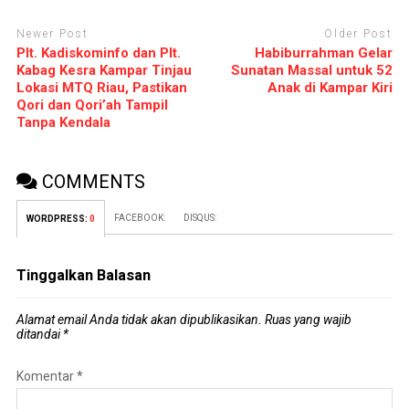
Newer Post
Older Post
Plt. Kadiskominfo dan Plt.
Habiburrahman Gelar
Kabag Kesra Kampar Tinjau
Sunatan Massal untuk 52
Lokasi MTQ Riau, Pastikan
Anak di Kampar Kiri
Qori dan Qori’ah Tampil
Tanpa Kendala
COMMENTS
FACEBOOK:
DISQUS:
WORDPRESS:
0
Tinggalkan Balasan
Alamat email Anda tidak akan dipublikasikan.
Ruas yang wajib
ditandai
*
Komentar
*