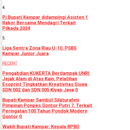
4.
Pj.Bupati Kampar didampingi Asisten 1
Rakor Bersama Mendagri Terkait
Pilkada 2024
5.
Liga Sentra Zona Riau U-10, PSBS
Kampar Junior Juara
RECENT
Pengabdian KUKERTA Berdampak UNRI:
Jejak Alam di Atas Kain, Pelatihan
Ecoprint Tingkatkan Kreativitas Siswa
SDN 002 dan SDN 005 Kiyap Jaya
0
Bupati Kampar Sambut Silaturahmi
Pimpinan Ponpes Gontor Putri 7, Terkait
Peringatan 100 Tahun Pondok Modern
Gontor
0
Wakili Bupati Kampar, Kepala BPBD