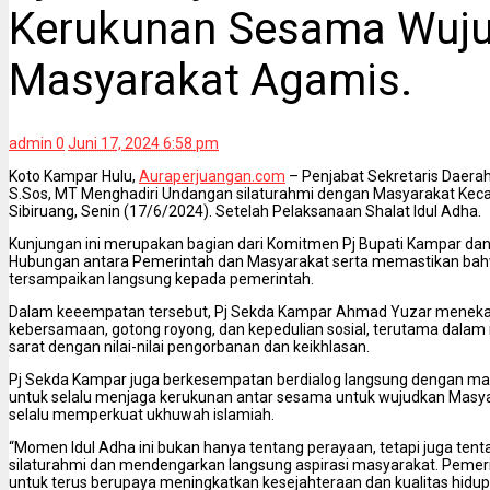
Kerukunan Sesama Wuj
Masyarakat Agamis.
admin
0
Juni 17, 2024 6:58 pm
Koto Kampar Hulu,
Auraperjuangan.com
– Penjabat Sekretaris Daer
S.Sos, MT Menghadiri Undangan silaturahmi dengan Masyarakat Kec
Sibiruang, Senin (17/6/2024). Setelah Pelaksanaan Shalat Idul Adha.
Kunjungan ini merupakan bagian dari Komitmen Pj Bupati Kampar dan
Hubungan antara Pemerintah dan Masyarakat serta memastikan bahw
tersampaikan langsung kepada pemerintah.
Dalam keeempatan tersebut, Pj Sekda Kampar Ahmad Yuzar menek
kebersamaan, gotong royong, dan kepedulian sosial, terutama dala
sarat dengan nilai-nilai pengorbanan dan keikhlasan.
Pj Sekda Kampar juga berkesempatan berdialog langsung dengan mas
untuk selalu menjaga kerukunan antar sesama untuk wujudkan Masy
selalu memperkuat ukhuwah islamiah.
“Momen Idul Adha ini bukan hanya tentang perayaan, tetapi juga ten
silaturahmi dan mendengarkan langsung aspirasi masyarakat. Pem
untuk terus berupaya meningkatkan kesejahteraan dan kualitas hidu