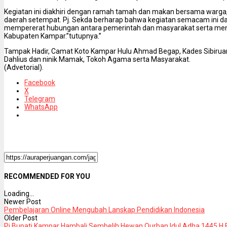
Kegiatan ini diakhiri dengan ramah tamah dan makan bersama warga,
daerah setempat. Pj. Sekda berharap bahwa kegiatan semacam ini da
mempererat hubungan antara pemerintah dan masyarakat serta men
Kabupaten Kampar.”tutupnya.”
Tampak Hadir, Camat Koto Kampar Hulu Ahmad Begap, Kades Sibirua
Dahlius dan ninik Mamak, Tokoh Agama serta Masyarakat.
(Advetorial).
Facebook
X
Telegram
WhatsApp
RECOMMENDED FOR YOU
Loading...
Newer Post
Pembelajaran Online Mengubah Lanskap Pendidikan Indonesia
Older Post
Pj Bupati Kampar Hambali Sembelih Hewan Qurban Idul Adha 1445 H 