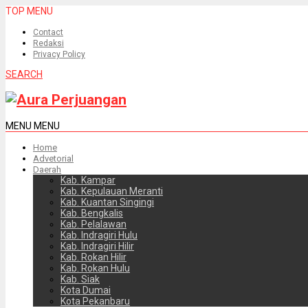
TOP MENU
Contact
Redaksi
Privacy Policy
SEARCH
MENU
MENU
Home
Advetorial
Daerah
Kab. Kampar
Kab. Kepulauan Meranti
Kab. Kuantan Singingi
Kab. Bengkalis
Kab. Pelalawan
Kab. Indragiri Hulu
Kab. Indragiri Hilir
Kab. Rokan Hilir
Kab. Rokan Hulu
Kab. Siak
Kota Dumai
Kota Pekanbaru