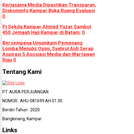
Kerjasama Media Dipastikan Transparan,
Diskominfo Kampar Buka Ruang Evaluasi
0
Pj Sekda Kampar Ahmad Yuzar Sambut
450 Jemaah Haji Kampar di Batam.
0
Bersempena Umumkam Pemenang
Lomba Menulis Opini, Syahrul Aidi Serap
Aspirasi 5 Asosiasi Media dan Wartawan
Riau
0
Tentang Kami
PT. AURA PERJUANGAN
NOMOR : AHU-081699.AH.01.30.
Berdiri Tahun : 2020
Bangkinang, Kampar
Links