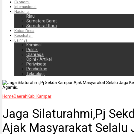
Ekonomi
Internasional
Nasional
Riau
Sumatera Barat
Sumatera Utara
Kabar Desa
Kesehatan
Lainnya
Kriminal
Politik
Olahraga
Opini / Artikel
Pariwisata
Pendidikan
Teknologi
Home
Daerah
Kab. Kampar
Jaga Silaturahmi,Pj Se
Ajak Masyarakat Selalu