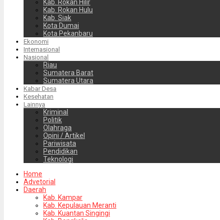
Kab. Rokan Hilir
Kab. Rokan Hulu
Kab. Siak
Kota Dumai
Kota Pekanbaru
Ekonomi
Internasional
Nasional
Riau
Sumatera Barat
Sumatera Utara
Kabar Desa
Kesehatan
Lainnya
Kriminal
Politik
Olahraga
Opini / Artikel
Pariwisata
Pendidikan
Teknologi
Home
Advetorial
Daerah
Kab. Kampar
Kab. Kepulauan Meranti
Kab. Kuantan Singingi