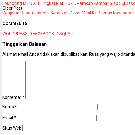
Lounching MTQ XLII Tingkat Riau 2024, Pemkab Kampar Siap Suksesk
Older Post
Penjabat Bupati Hambali Serahkan Zakat Maal Ke Baznas Kabupaten
COMMENTS
WORDPRESS:
0
FACEBOOK:
DISQUS:
0
Tinggalkan Balasan
Alamat email Anda tidak akan dipublikasikan.
Ruas yang wajib ditand
Komentar
*
Nama
*
Email
*
Situs Web