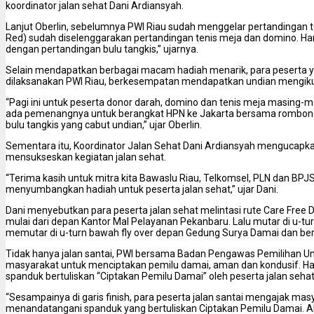
koordinator jalan sehat Dani Ardiansyah.
Lanjut Oberlin, sebelumnya PWI Riau sudah menggelar pertandingan 
Red) sudah diselenggarakan pertandingan tenis meja dan domino. Hari i
dengan pertandingan bulu tangkis,” ujarnya.
Selain mendapatkan berbagai macam hadiah menarik, para peserta y
dilaksanakan PWI Riau, berkesempatan mendapatkan undian mengikut
“Pagi ini untuk peserta donor darah, domino dan tenis meja masing-
ada pemenangnya untuk berangkat HPN ke Jakarta bersama rombongan
bulu tangkis yang cabut undian,” ujar Oberlin.
Sementara itu, Koordinator Jalan Sehat Dani Ardiansyah mengucapka
mensukseskan kegiatan jalan sehat.
“Terima kasih untuk mitra kita Bawaslu Riau, Telkomsel, PLN dan B
menyumbangkan hadiah untuk peserta jalan sehat,” ujar Dani.
Dani menyebutkan para peserta jalan sehat melintasi rute Care Free D
mulai dari depan Kantor Mal Pelayanan Pekanbaru. Lalu mutar di u-tu
memutar di u-turn bawah fly over depan Gedung Surya Damai dan berakh
Tidak hanya jalan santai, PWI bersama Badan Pengawas Pemilihan 
masyarakat untuk menciptakan pemilu damai, aman dan kondusif. Ha
spanduk bertuliskan “Ciptakan Pemilu Damai” oleh peserta jalan seh
“Sesampainya di garis finish, para peserta jalan santai mengajak mas
menandatangani spanduk yang bertuliskan Ciptakan Pemilu Damai. Al