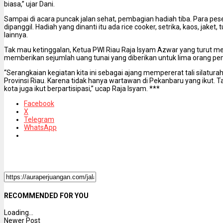
biasa,” ujar Dani.
Sampai di acara puncak jalan sehat, pembagian hadiah tiba. Para p
dipanggil. Hadiah yang dinanti itu ada rice cooker, setrika, kaos, jake
lainnya.
Tak mau ketinggalan, Ketua PWI Riau Raja Isyam Azwar yang turut m
memberikan sejumlah uang tunai yang diberikan untuk lima orang p
“Serangkaian kegiatan kita ini sebagai ajang mempererat tali silatur
Provinsi Riau. Karena tidak hanya wartawan di Pekanbaru yang ikut. 
kota juga ikut berpartisipasi,” ucap Raja Isyam. ***
Facebook
X
Telegram
WhatsApp
RECOMMENDED FOR YOU
Loading...
Newer Post