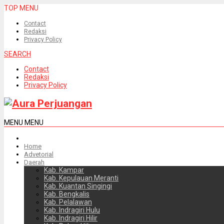
TOP MENU
Contact
Redaksi
Privacy Policy
SEARCH
Contact
Redaksi
Privacy Policy
MENU
MENU
Home
Advetorial
Daerah
Kab. Kampar
Kab. Kepulauan Meranti
Kab. Kuantan Singingi
Kab. Bengkalis
Kab. Pelalawan
Kab. Indragiri Hulu
Kab. Indragiri Hilir