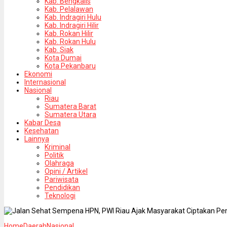
Kab. Bengkalis
Kab. Pelalawan
Kab. Indragiri Hulu
Kab. Indragiri Hilir
Kab. Rokan Hilir
Kab. Rokan Hulu
Kab. Siak
Kota Dumai
Kota Pekanbaru
Ekonomi
Internasional
Nasional
Riau
Sumatera Barat
Sumatera Utara
Kabar Desa
Kesehatan
Lainnya
Kriminal
Politik
Olahraga
Opini / Artikel
Pariwisata
Pendidikan
Teknologi
Home
Daerah
Nasional