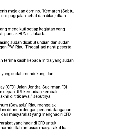
tenis meja dan domino. “Kemaren (Sabtu,
ni, pagi jalan sehat dan dilanjutkan
ang mengikuti setiap kegiatan yang
i puncak HPN di Jakarta.
masing sudah dicabut undian dan sudah
 PWI Riau. Tinggal lagi nanti peserta
n terima kasih kepada mitra yang sudah
PJS yang sudah mendukung dan
ay (CFD) Jalan Jendral Sudirman. “Di
rn depan RRI, kemudian kembali
ir di titik awal,” sebutnya.
Umum (Bawaslu) Riau mengajak
l ini ditandai dengan penandatanganan
at dan masyarakat yang menghadiri CFD.
yarakat yang hadir di CFD untuk
hamdulillah antusias masyarakat luar