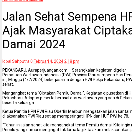
Jalan Sehat Sempena HP
Ajak Masyarakat Ciptak
Damai 2024
Iqbal Sahputra
0
Februari 4, 2024 2:18 pm
PEKANBARU, Auraperjuangan.com – Serangkaian kegiatan digelar
Persatuan Wartawan Indonesia (PWI) Provinsi Riau sempena Hari Pers
ini, Minggu (4/2/2024) bekerjasama dengan PWI Pokja Pekanbaru, PW
sehat.
Mengangkat tema “Ciptakan Pemilu Damai”, Kegiatan dipusatkan di 
Pekanbaru. Adapun peserta berasal dari wartawan yang ada di Peka
beserta keluarga.
Ketua Panitia HPN PWI Riau Oberlin Marbun mengatakan jalan santai 
dilaksanakan PWI Riau setiap memperingati HPN dan HUT PWI ke 78.
“Tahun ini jalan sehat kita mengangkat tema Pemilu damai. Kita in
Pemilu yang damai mengingat tak lama lagi kita akan melaksanakan pe