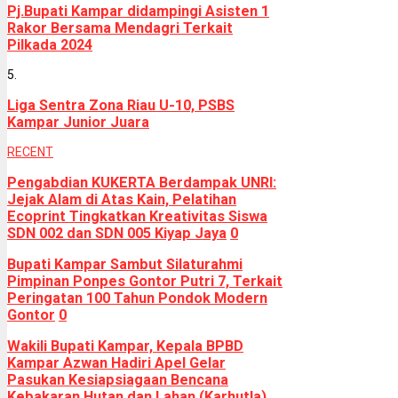
Pj.Bupati Kampar didampingi Asisten 1
Rakor Bersama Mendagri Terkait
Pilkada 2024
5.
Liga Sentra Zona Riau U-10, PSBS
Kampar Junior Juara
RECENT
Pengabdian KUKERTA Berdampak UNRI:
Jejak Alam di Atas Kain, Pelatihan
Ecoprint Tingkatkan Kreativitas Siswa
SDN 002 dan SDN 005 Kiyap Jaya
0
Bupati Kampar Sambut Silaturahmi
Pimpinan Ponpes Gontor Putri 7, Terkait
Peringatan 100 Tahun Pondok Modern
Gontor
0
Wakili Bupati Kampar, Kepala BPBD
Kampar Azwan Hadiri Apel Gelar
Pasukan Kesiapsiagaan Bencana
Kebakaran Hutan dan Lahan (Karhutla)