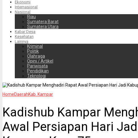
Ekonomi
Internasional
Nasional
Riau
Sumatera Barat
Sumatera Utara
Kabar Desa
Kesehatan
Lainnya
Kriminal
Politik
Olahraga
Opini / Artikel
Pariwisata
Pendidikan
Teknologi
Home
Daerah
Kab. Kampar
Kadishub Kampar Mengh
Awal Persiapan Hari Ja