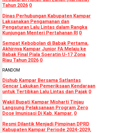
Tahun 2026
0
Dinas Perhubungan Kabupaten Kampar
Laksanakan Pengamanan dan
Pengaturan Lalu Lintas dalam Rangka
Kunjungan Menteri Pertahanan RI
0
Sempat Kebobolan di Babak Pertama,
Akhirnya Kampar Junior FA Melaju ke
Babak Final Piala Soeratin U-17 Zona
Riau Tahun 2026
0
RANDOM
Dishub Kampar Bersama Satlantas
Gencar Lakukan Pemeriksaan Kendaraan
untuk Tertibkan Lalu Lintas dan Pajak
0
Wakil Bupati Kampar Misharti Tinjau
Langsung Pelaksanaan Program Zero
Dose Imunisasi Di Kab. Kampar.
0
Resmi Dilantik Menjadi Pimpinan DPRD
Kabupaten Kampar Periode 2024-2029,