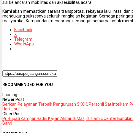
sisi kelancaran mobilitas dan aksesibilitas acara.
Kami akan memastikan sarana transportasi, rekayasa lalu lintas, dan
mendukung suksesnya seluruh rangkaian kegiatan. Semoga peringatan
masyarakat Kampar dan mendorong semangat bersama untuk memba
Facebook
X
Telegram
WhatsApp
RECOMMENDED FOR YOU
Loading...
Newer Post
Berikan Pelayanan Terbaik Pengurusan SKCK, Personil Sat Intelkam 
Hari Libur
Older Post
Pj. Bupati Kampar Hadiri Kajian Akbar di Masjid Islamic Center Bangkina
Bahri