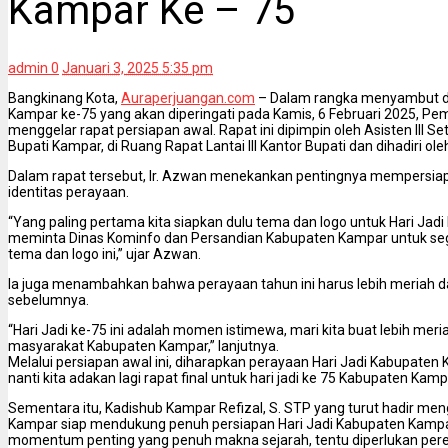
Kampar Ke – 75
admin
0
Januari 3, 2025 5:35 pm
Bangkinang Kota,
Auraperjuangan.com
– Dalam rangka menyambut d
Kampar ke-75 yang akan diperingati pada Kamis, 6 Februari 2025, P
menggelar rapat persiapan awal. Rapat ini dipimpin oleh Asisten III Se
Bupati Kampar, di Ruang Rapat Lantai III Kantor Bupati dan dihadiri o
Dalam rapat tersebut, Ir. Azwan menekankan pentingnya mempersia
identitas perayaan.
“Yang paling pertama kita siapkan dulu tema dan logo untuk Hari Ja
meminta Dinas Kominfo dan Persandian Kabupaten Kampar untuk 
tema dan logo ini,” ujar Azwan.
Ia juga menambahkan bahwa perayaan tahun ini harus lebih meriah 
sebelumnya.
“Hari Jadi ke-75 ini adalah momen istimewa, mari kita buat lebih me
masyarakat Kabupaten Kampar,” lanjutnya.
Melalui persiapan awal ini, diharapkan perayaan Hari Jadi Kabupaten
nanti kita adakan lagi rapat final untuk hari jadi ke 75 Kabupaten Kamp
Sementara itu, Kadishub Kampar Refizal, S. STP yang turut hadir m
Kampar siap mendukung penuh persiapan Hari Jadi Kabupaten Kampa
momentum penting yang penuh makna sejarah, tentu diperlukan per