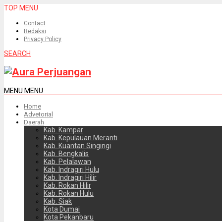
TOP MENU
Contact
Redaksi
Privacy Policy
SEARCH
MENU
MENU
Home
Advetorial
Daerah
Kab. Kampar
Kab. Kepulauan Meranti
Kab. Kuantan Singingi
Kab. Bengkalis
Kab. Pelalawan
Kab. Indragiri Hulu
Kab. Indragiri Hilir
Kab. Rokan Hilir
Kab. Rokan Hulu
Kab. Siak
Kota Dumai
Kota Pekanbaru