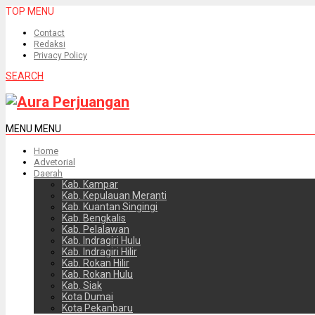
TOP MENU
Contact
Redaksi
Privacy Policy
SEARCH
MENU
MENU
Home
Advetorial
Daerah
Kab. Kampar
Kab. Kepulauan Meranti
Kab. Kuantan Singingi
Kab. Bengkalis
Kab. Pelalawan
Kab. Indragiri Hulu
Kab. Indragiri Hilir
Kab. Rokan Hilir
Kab. Rokan Hulu
Kab. Siak
Kota Dumai
Kota Pekanbaru