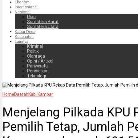
Ekonomi
Internasional
Nasional
Riau
Sumatera Barat
Sumatera Utara
Kabar Desa
Kesehatan
Lainnya
Kriminal
Politik
Olahraga
Opini / Artikel
Pariwisata
Pendidikan
Teknologi
Home
Daerah
Kab. Kampar
Menjelang Pilkada KPU 
Pemilih Tetap, Jumlah Pe