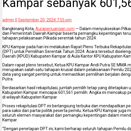
Kampar sebanyak 601,56
admin
0
September 20, 2024 7:55 pm
Bangkinang Kota,
Auraperjuangan.com
— Dalam menyukseskan Pilka
dan Pemerintah Daerah Kampar beserta pemangku kepentingan teru
tahapan pelaksanaan Pilkada serentak tahun 2024.
KPU Kampar pada hari ini melakukan Rapat Pleno Terbuka Rekapitulas
(DPT) untuk Pemilihan Serentak Tahun 2024. Acara tersebut disele
Daerah (KPUD) Kabupaten Kampar di Aula Kantor KPU Kabupaten Kamp
Dalam rapat pleno tersebut, Ketua KPU Kampar Andi Putra SE MMA 
merupakan salah satu tahapan krusial dalam pelaksanaan Pemilu 2024.
data yang sangat penting untuk memastikan pemilihan berjalan dengan t
Putra.
Berdasarkan hasil rekapitulasi, jumlah pemilih tetap yang ditetapkan 
Kabupaten Kampar mencapai 601,561 pemilih. Angka ini mencakup pe
di wilayah Kabupaten Kampar.
Proses rekapitulasi DPT ini berlangsung terbuka dan mendapatkan p
para saksi dari partai politik peserta pemilu. Ketua KPU Kampar juga
seluruh elemen masyarakat dan pemangku kepentingan dalam mend
Kampar.
“Dengan penetapan DPT ini, kami berharap seluruh tahapan Pemilu dap