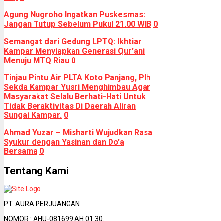
Agung Nugroho Ingatkan Puskesmas:
Jangan Tutup Sebelum Pukul 21.00 WIB
0
Semangat dari Gedung LPTQ: Ikhtiar
Kampar Menyiapkan Generasi Qur’ani
Menuju MTQ Riau
0
Tinjau Pintu Air PLTA Koto Panjang, Plh
Sekda Kampar Yusri Menghimbau Agar
Masyarakat Selalu Berhati-Hati Untuk
Tidak Beraktivitas Di Daerah Aliran
Sungai Kampar.
0
Ahmad Yuzar – Misharti Wujudkan Rasa
Syukur dengan Yasinan dan Do’a
Bersama
0
Tentang Kami
PT. AURA PERJUANGAN
NOMOR : AHU-081699.AH.01.30.