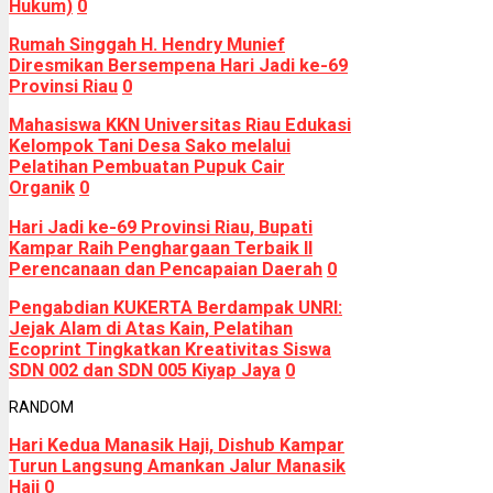
Hukum)
0
Rumah Singgah H. Hendry Munief
Diresmikan Bersempena Hari Jadi ke-69
Provinsi Riau
0
Mahasiswa KKN Universitas Riau Edukasi
Kelompok Tani Desa Sako melalui
Pelatihan Pembuatan Pupuk Cair
Organik
0
Hari Jadi ke-69 Provinsi Riau, Bupati
Kampar Raih Penghargaan Terbaik II
Perencanaan dan Pencapaian Daerah
0
Pengabdian KUKERTA Berdampak UNRI:
Jejak Alam di Atas Kain, Pelatihan
Ecoprint Tingkatkan Kreativitas Siswa
SDN 002 dan SDN 005 Kiyap Jaya
0
RANDOM
Hari Kedua Manasik Haji, Dishub Kampar
Turun Langsung Amankan Jalur Manasik
Haji
0