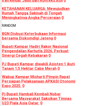
Iran Keluar Jauh dari Konteks Asli
0
KETAHANAN KELUARGA: Mewujudkan
Rumah Tangga Sakinah di Tengah
Meningkatnya Angka Perceraian
0
RANDOM
BGN Diskusi Keterbukaan Informasi
bersama Diskomdigi Jateng
0
Bupati Kampar Hadiri Rakor Nasional
Pengendalian Karhutla 2026, Perkuat
Sinergi Cegah Kebakaran
0
PJ Bupati Kampar diwakili Asisten 1 ikuti
Tanam 1,5 Hektar Cabe Merah
0
Wabup Kampar Misharti Pimpin Rapat
Persiapan Pelaksanaan APKASI Otonomi
Expo 2025.
0
Pj Bupati Hambali Kembali Nobar
Bersama Masyarakat Saksikan Timnas
U23 Piala Asia Qatar.
0