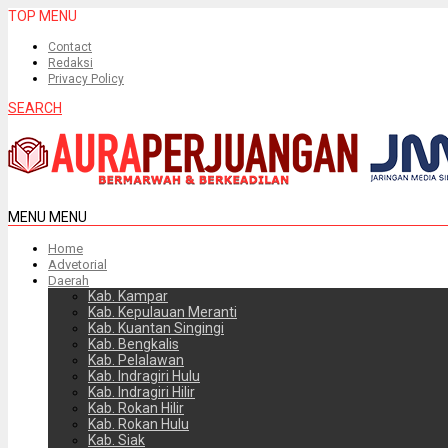
TOP MENU
Contact
Redaksi
Privacy Policy
SEARCH
MENU
MENU
Home
Advetorial
Daerah
Kab. Kampar
Kab. Kepulauan Meranti
Kab. Kuantan Singingi
Kab. Bengkalis
Kab. Pelalawan
Kab. Indragiri Hulu
Kab. Indragiri Hilir
Kab. Rokan Hilir
Kab. Rokan Hulu
Kab. Siak