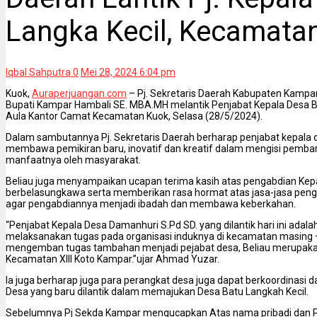
Langka Kecil, Kecamata
Iqbal Sahputra
0
Mei 28, 2024 6:04 pm
Kuok,
Auraperjuangan.com
– Pj. Sekretaris Daerah Kabupaten Kampar
Bupati Kampar Hambali SE. MBA.MH melantik Penjabat Kepala Desa B
Aula Kantor Camat Kecamatan Kuok, Selasa (28/5/2024).
Dalam sambutannya Pj. Sekretaris Daerah berharap penjabat kepala de
membawa pemikiran baru, inovatif dan kreatif dalam mengisi pemba
manfaatnya oleh masyarakat.
Beliau juga menyampaikan ucapan terima kasih atas pengabdian Kepa
berbelasungkawa serta memberikan rasa hormat atas jasa-jasa pe
agar pengabdiannya menjadi ibadah dan membawa keberkahan.
“Penjabat Kepala Desa Damanhuri S.Pd SD. yang dilantik hari ini adala
melaksanakan tugas pada organisasi induknya di kecamatan masing 
mengemban tugas tambahan menjadi pejabat desa, Beliau merupaka
Kecamatan XIII Koto Kampar.”ujar Ahmad Yuzar.
Ia juga berharap juga para perangkat desa juga dapat berkoordinasi
Desa yang baru dilantik dalam memajukan Desa Batu Langkah Kecil.
Sebelumnya Pj Sekda Kampar mengucapkan Atas nama pribadi dan 