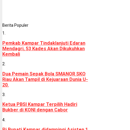
Berita Populer
1.
Pemkab Kampar Tindaklanjuti Edaran
Mendagri, 53 Kades Akan Dikukuhkan
Kembali
2.
Dua Pemain Sepak Bola SMANOR SKO
Riau Akan Tampil di Kejuaraan Dunia U-
20.
3.
Ketua PBSI Kampar Terpilih Hadiri
Bukber di KONI dengan Cabor
4.
Pj.Bupati Kampar didampingi Asisten 1