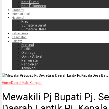
Kota Dumai
Kota Pekanbaru
Ekonomi
Internasional
Nasional
Riau
Sumatera Barat
Sumatera Utara
Kabar Desa
Kesehatan
Lainnya
Kriminal
Politik
Olahraga
Opini / Artikel
Pariwisata
Pendidikan
Teknologi
Home
Daerah
Kab. Kampar
Mewakili Pj Bupati Pj. Se
Daerah Lantik Pj. Kepal