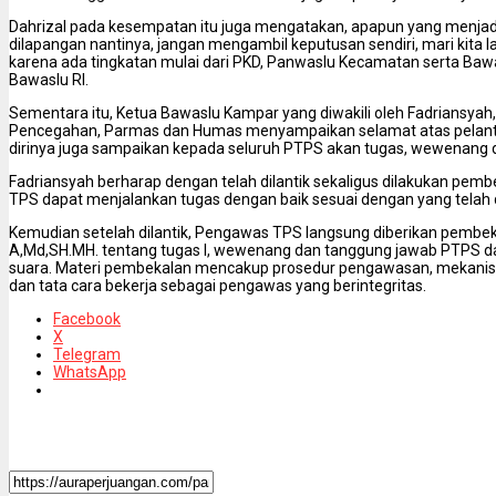
Dahrizal pada kesempatan itu juga mengatakan, apapun yang menjad
dilapangan nantinya, jangan mengambil keputusan sendiri, mari kita l
karena ada tingkatan mulai dari PKD, Panwaslu Kecamatan serta Bawa
Bawaslu RI.
Sementara itu, Ketua Bawaslu Kampar yang diwakili oleh Fadriansyah, 
Pencegahan, Parmas dan Humas menyampaikan selamat atas pelant
dirinya juga sampaikan kepada seluruh PTPS akan tugas, wewenang 
Fadriansyah berharap dengan telah dilantik sekaligus dilakukan pem
TPS dapat menjalankan tugas dengan baik sesuai dengan yang telah 
Kemudian setelah dilantik, Pengawas TPS langsung diberikan pembeka
A,Md,SH.MH. tentang tugas l, wewenang dan tanggung jawab PTPS 
suara. Materi pembekalan mencakup prosedur pengawasan, mekanism
dan tata cara bekerja sebagai pengawas yang berintegritas.
Facebook
X
Telegram
WhatsApp