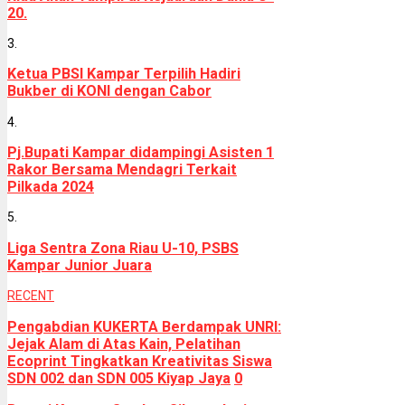
20.
3.
Ketua PBSI Kampar Terpilih Hadiri
Bukber di KONI dengan Cabor
4.
Pj.Bupati Kampar didampingi Asisten 1
Rakor Bersama Mendagri Terkait
Pilkada 2024
5.
Liga Sentra Zona Riau U-10, PSBS
Kampar Junior Juara
RECENT
Pengabdian KUKERTA Berdampak UNRI:
Jejak Alam di Atas Kain, Pelatihan
Ecoprint Tingkatkan Kreativitas Siswa
SDN 002 dan SDN 005 Kiyap Jaya
0