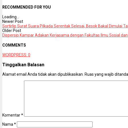
RECOMMENDED FOR YOU
Loading...
Newer Post
Sortirlip Surat Suara Pilkada Serentak Selesai, Besok Bakal Dimulai T
Older Post
Dispersip Kampar Adakan Kerjasama dengan Fakultas Ilmu Sosial dan I
COMMENTS
WORDPRESS:
0
Tinggalkan Balasan
Alamat email Anda tidak akan dipublikasikan.
Ruas yang wajib ditand
Komentar
*
Nama
*