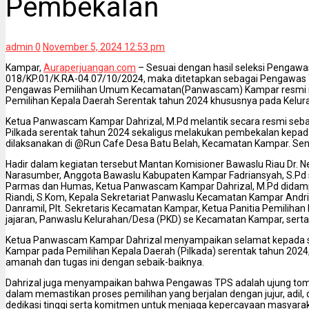
Pembekalan
admin
0
November 5, 2024 12:53 pm
Kampar,
Auraperjuangan.com
– Sesuai dengan hasil seleksi Pengaw
018/KP.01/K.RA-04.07/10/2024, maka ditetapkan sebagai Pengawas
Pengawas Pemilihan Umum Kecamatan(Panwascam) Kampar resmi m
Pemilihan Kepala Daerah Serentak tahun 2024 khususnya pada Kelu
Ketua Panwascam Kampar Dahrizal, M.Pd melantik secara resmi se
Pilkada serentak tahun 2024 sekaligus melakukan pembekalan kep
dilaksanakan di @Run Cafe Desa Batu Belah, Kecamatan Kampar. Sen
Hadir dalam kegiatan tersebut Mantan Komisioner Bawaslu Riau Dr. Ne
Narasumber, Anggota Bawaslu Kabupaten Kampar Fadriansyah, S.Pd s
Parmas dan Humas, Ketua Panwascam Kampar Dahrizal, M.Pd didampi
Riandi, S.Kom, Kepala Sekretariat Panwaslu Kecamatan Kampar Andrinu
Danramil, Plt. Sekretaris Kecamatan Kampar, Ketua Panitia Pemilih
jajaran, Panwaslu Kelurahan/Desa (PKD) se Kecamatan Kampar, serta 
Ketua Panwascam Kampar Dahrizal menyampaikan selamat kepada 
Kampar pada Pemilihan Kepala Daerah (Pilkada) serentak tahun 202
amanah dan tugas ini dengan sebaik-baiknya.
Dahrizal juga menyampaikan bahwa Pengawas TPS adalah ujung to
dalam memastikan proses pemilihan yang berjalan dengan jujur, adil,
dedikasi tinggi serta komitmen untuk menjaga kepercayaan masyara