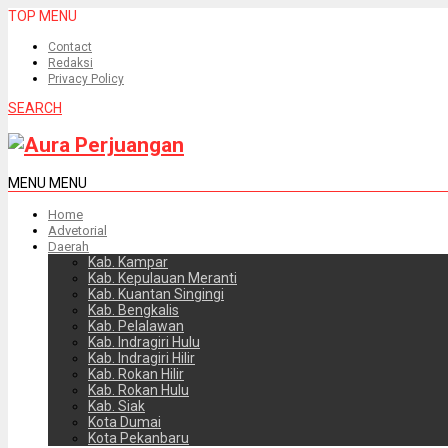
TOP MENU
Contact
Redaksi
Privacy Policy
SEARCH
MENU
MENU
Home
Advetorial
Daerah
Kab. Kampar
Kab. Kepulauan Meranti
Kab. Kuantan Singingi
Kab. Bengkalis
Kab. Pelalawan
Kab. Indragiri Hulu
Kab. Indragiri Hilir
Kab. Rokan Hilir
Kab. Rokan Hulu
Kab. Siak
Kota Dumai
Kota Pekanbaru