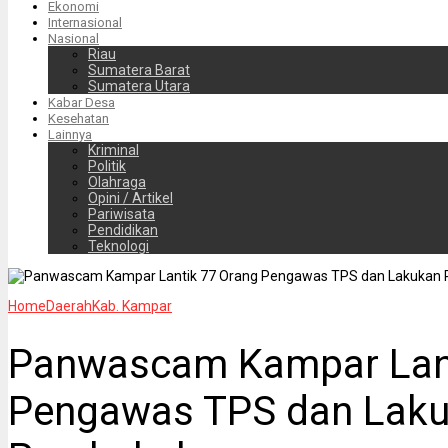
Ekonomi
Internasional
Nasional
Riau
Sumatera Barat
Sumatera Utara
Kabar Desa
Kesehatan
Lainnya
Kriminal
Politik
Olahraga
Opini / Artikel
Pariwisata
Pendidikan
Teknologi
Home
Daerah
Kab. Kampar
Panwascam Kampar Lant
Pengawas TPS dan Lak