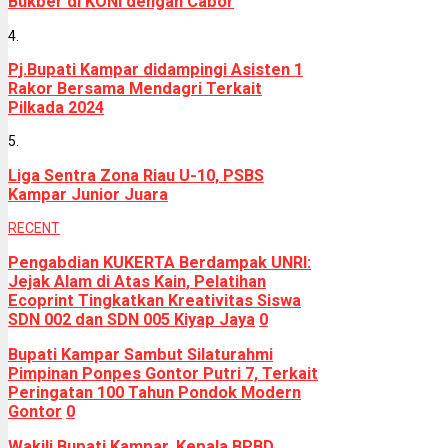
Bukber di KONI dengan Cabor
4.
Pj.Bupati Kampar didampingi Asisten 1
Rakor Bersama Mendagri Terkait
Pilkada 2024
5.
Liga Sentra Zona Riau U-10, PSBS
Kampar Junior Juara
RECENT
Pengabdian KUKERTA Berdampak UNRI:
Jejak Alam di Atas Kain, Pelatihan
Ecoprint Tingkatkan Kreativitas Siswa
SDN 002 dan SDN 005 Kiyap Jaya
0
Bupati Kampar Sambut Silaturahmi
Pimpinan Ponpes Gontor Putri 7, Terkait
Peringatan 100 Tahun Pondok Modern
Gontor
0
Wakili Bupati Kampar, Kepala BPBD