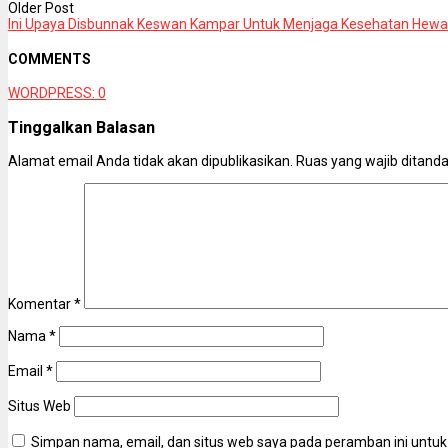
Older Post
Ini Upaya Disbunnak Keswan Kampar Untuk Menjaga Kesehatan Hew
COMMENTS
WORDPRESS:
0
Tinggalkan Balasan
Alamat email Anda tidak akan dipublikasikan.
Ruas yang wajib ditand
Komentar
*
Nama
*
Email
*
Situs Web
Simpan nama, email, dan situs web saya pada peramban ini untuk