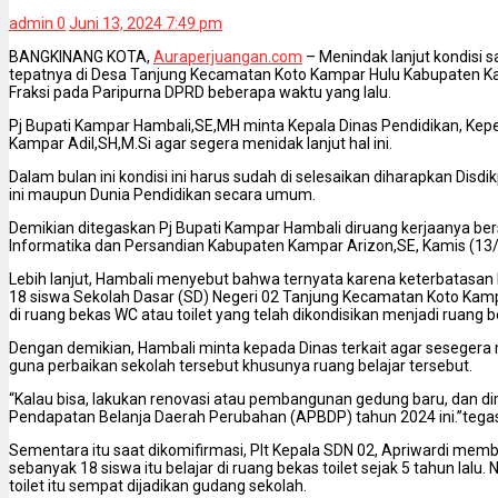
admin
0
Juni 13, 2024 7:49 pm
BANGKINANG KOTA,
Auraperjuangan.com
– Menindak lanjut kondisi 
tepatnya di Desa Tanjung Kecamatan Koto Kampar Hulu Kabupaten K
Fraksi pada Paripurna DPRD beberapa waktu yang lalu.
Pj Bupati Kampar Hambali,SE,MH minta Kepala Dinas Pendidikan, K
Kampar Adil,SH,M.Si agar segera menidak lanjut hal ini.
Dalam bulan ini kondisi ini harus sudah di selesaikan diharapkan Dis
ini maupun Dunia Pendidikan secara umum.
Demikian ditegaskan Pj Bupati Kampar Hambali diruang kerjaanya ber
Informatika dan Persandian Kabupaten Kampar Arizon,SE, Kamis (13
Lebih lanjut, Hambali menyebut bahwa ternyata karena keterbatasan 
18 siswa Sekolah Dasar (SD) Negeri 02 Tanjung Kecamatan Koto Kampar
di ruang bekas WC atau toilet yang telah dikondisikan menjadi ruang be
Dengan demikian, Hambali minta kepada Dinas terkait agar sesegera
guna perbaikan sekolah tersebut khusunya ruang belajar tersebut.
“Kalau bisa, lakukan renovasi atau pembangunan gedung baru, dan
Pendapatan Belanja Daerah Perubahan (APBDP) tahun 2024 ini.”tega
Sementara itu saat dikomifirmasi, Plt Kepala SDN 02, Apriwardi memb
sebanyak 18 siswa itu belajar di ruang bekas toilet sejak 5 tahun lalu.
toilet itu sempat dijadikan gudang sekolah.