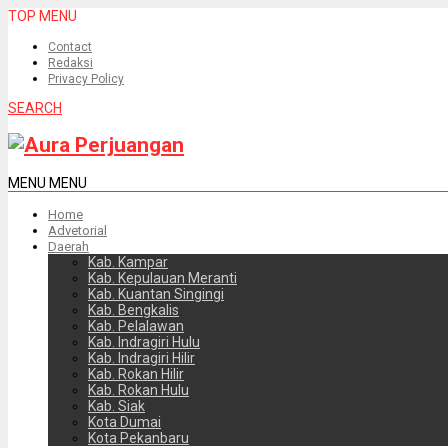
TOP MENU
Contact
Redaksi
Privacy Policy
SEARCH
MENU
MENU
Home
Advetorial
Daerah
Kab. Kampar
Kab. Kepulauan Meranti
Kab. Kuantan Singingi
Kab. Bengkalis
Kab. Pelalawan
Kab. Indragiri Hulu
Kab. Indragiri Hilir
Kab. Rokan Hilir
Kab. Rokan Hulu
Kab. Siak
Kota Dumai
Kota Pekanbaru