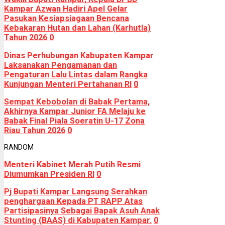
Kampar Azwan Hadiri Apel Gelar
Pasukan Kesiapsiagaan Bencana
Kebakaran Hutan dan Lahan (Karhutla)
Tahun 2026
0
Dinas Perhubungan Kabupaten Kampar
Laksanakan Pengamanan dan
Pengaturan Lalu Lintas dalam Rangka
Kunjungan Menteri Pertahanan RI
0
Sempat Kebobolan di Babak Pertama,
Akhirnya Kampar Junior FA Melaju ke
Babak Final Piala Soeratin U-17 Zona
Riau Tahun 2026
0
RANDOM
Menteri Kabinet Merah Putih Resmi
Diumumkan Presiden RI
0
Pj Bupati Kampar Langsung Serahkan
penghargaan Kepada PT RAPP Atas
Partisipasinya Sebagai Bapak Asuh Anak
Stunting (BAAS) di Kabupaten Kampar.
0