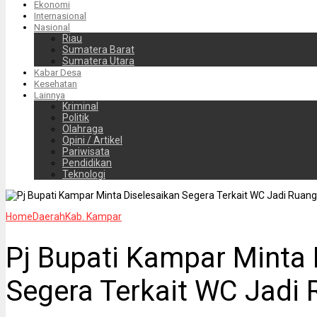
Ekonomi
Internasional
Nasional
Riau
Sumatera Barat
Sumatera Utara
Kabar Desa
Kesehatan
Lainnya
Kriminal
Politik
Olahraga
Opini / Artikel
Pariwisata
Pendidikan
Teknologi
Home
Daerah
Kab. Kampar
Pj Bupati Kampar Minta 
Segera Terkait WC Jadi 