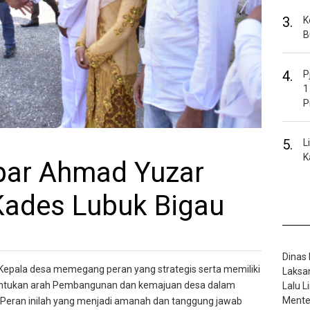
3.
K
B
4.
P
1
P
5.
L
K
par Ahmad Yuzar
Kades Lubuk Bigau
Dinas
 Kepala desa memegang peran yang strategis serta memiliki
Laksa
ntukan arah Pembangunan dan kemajuan desa dalam
Lalu 
Mente
Peran inilah yang menjadi amanah dan tanggung jawab