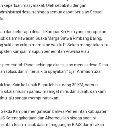
an keperluan masyarakat, Oleh sebab itu dengan
ministrasi desa, sehingga semua dapat berjalan Sesuai
ku.
gau dan beberapa desa di Kampar Kiri Hulu yang merupakan
asuk dalam kawasan Suaka Marga Satwa Rimbang Baling,
ang sulit dan cukup memakan waktu Pj Sekda mengatakan ini
upaten Kampar maupun pemerintah Provinsi Riau.
gan pemerintah Pusat sehingga akses jalan menuju desa-Desa
an solusi, dan ini terus kita upayakan ” Ujar Ahmad Yuzar.
 lipat Kain ke Lubuk Bigau lebih kurang 30 KM, namun
m dikala musim panas, ini sangat miris dan susah, dan kami
ktu lalu sangat memprihatinkan.
 Pj Sekda Kampar mengatakan bahwa Pemerintah Kabupaten
 Ketenagakerjaan dan Alhamdulilah hingga saat ini
a rentan telah masuk dalam tanggungan BPJS dan ini akan