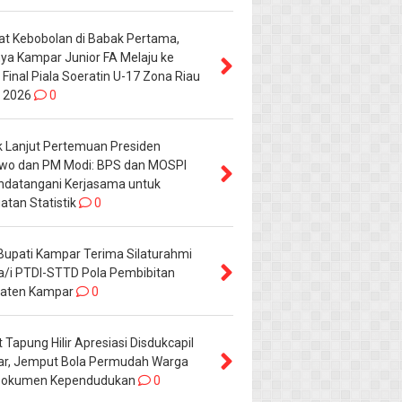
t Kebobolan di Babak Pertama,
nya Kampar Junior FA Melaju ke
Final Piala Soeratin U-17 Zona Riau
 2026
0
k Lanjut Pertemuan Presiden
wo dan PM Modi: BPS dan MOSPI
datangani Kerjasama untuk
tan Statistik
0
 Bupati Kampar Terima Silaturahmi
a/i PTDI-STTD Pola Pembibitan
aten Kampar
0
Tapung Hilir Apresiasi Disdukcapil
r, Jemput Bola Permudah Warga
Dokumen Kependudukan
0