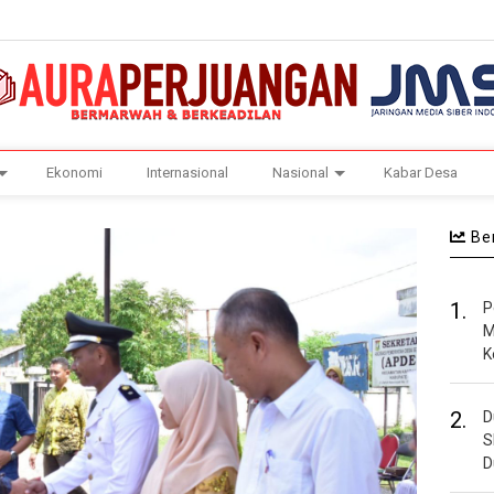
Ekonomi
Internasional
Nasional
Kabar Desa
Ber
1.
P
M
K
2.
D
S
D