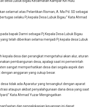
at desa Lubuk Bigau Kecamatan Kampar Kiri Hulu.
n selamat atas Pelantikan Risman, A. Ma Pd. SD sebagai
bertugas selaku Pj kepala Desa Lubuk Bigau.” Kata Ahmad
pada bapak Damri sebagai Pj Kepala Desa Lubuk Bigau
 yang telah diberikan selama menjadi Pj kepala desa Lubuk
h kepala desa dan perangkat mengetahui akan alur, aturan
akan pembangunan desa, apalagi saat ini pemerintah
paten sangat memperhatikan desa dari segala aspek dan
 dengan anggaran yang cukup besar.
 desa tidak ada Aparatur yang tersangkut dengan aparat
trasi ataupun akibat penyalahgunaan dana desa yang saat
Milyard.” Kata Ahmad Yuzar Mengingatkan
manfaatan dan pengalokasian keuangan ini dapat