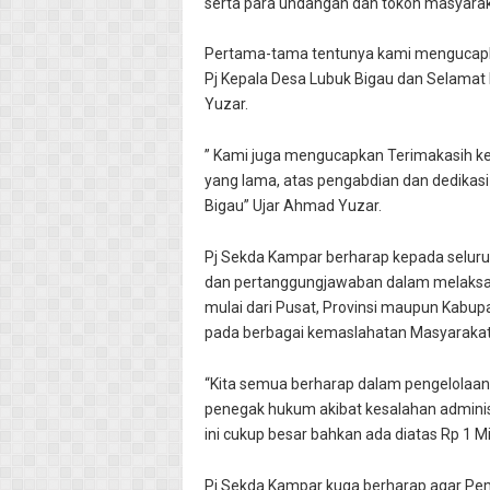
serta para undangan dan tokoh masyarak
Pertama-tama tentunya kami mengucapka
Pj Kepala Desa Lubuk Bigau dan Selamat 
Yuzar.
” Kami juga mengucapkan Terimakasih ke
yang lama, atas pengabdian dan dedikasi
Bigau” Ujar Ahmad Yuzar.
Pj Sekda Kampar berharap kepada seluru
dan pertanggungjawaban dalam melaksan
mulai dari Pusat, Provinsi maupun Kabu
pada berbagai kemaslahatan Masyarakat
“Kita semua berharap dalam pengelolaan
penegak hukum akibat kesalahan adminis
ini cukup besar bahkan ada diatas Rp 1 
Pj Sekda Kampar kuga berharap agar Pe