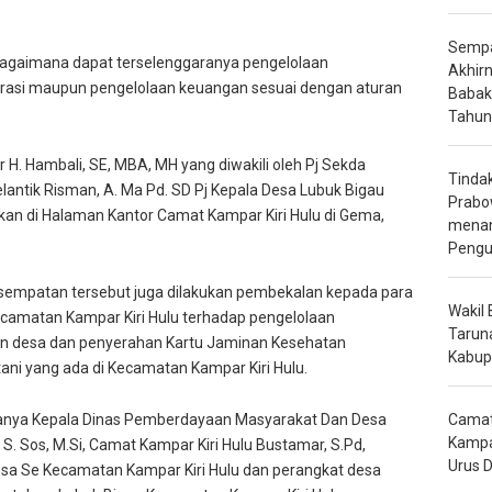
Sempa
h bagaimana dapat terselenggaranya pengelolaan
Akhir
trasi maupun pengelolaan keuangan sesuai dengan aturan
Babak 
Tahun
 H. Hambali, SE, MBA, MH yang diwakili oleh Pj Sekda
Tinda
antik Risman, A. Ma Pd. SD Pj Kepala Desa Lubuk Bigau
Prabo
kan di Halaman Kantor Camat Kampar Kiri Hulu di Gema,
menan
Pengua
kesempatan tersebut juga dilakukan pembekalan kepada para
Wakil
ecamatan Kampar Kiri Hulu terhadap pengelolaan
Tarun
an desa dan penyerahan Kartu Jaminan Kesehatan
Kabup
ani yang ada di Kecamatan Kampar Kiri Hulu.
ranya Kepala Dinas Pemberdayaan Masyarakat Dan Desa
Camat 
Kampa
 Sos, M.Si, Camat Kampar Kiri Hulu Bustamar, S.Pd,
Urus 
esa Se Kecamatan Kampar Kiri Hulu dan perangkat desa