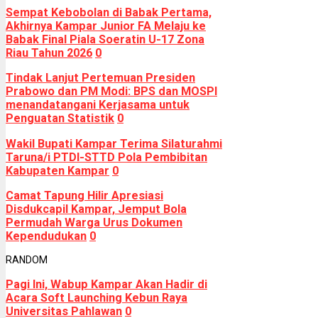
Sempat Kebobolan di Babak Pertama,
Akhirnya Kampar Junior FA Melaju ke
Babak Final Piala Soeratin U-17 Zona
Riau Tahun 2026
0
Tindak Lanjut Pertemuan Presiden
Prabowo dan PM Modi: BPS dan MOSPI
menandatangani Kerjasama untuk
Penguatan Statistik
0
Wakil Bupati Kampar Terima Silaturahmi
Taruna/i PTDI-STTD Pola Pembibitan
Kabupaten Kampar
0
Camat Tapung Hilir Apresiasi
Disdukcapil Kampar, Jemput Bola
Permudah Warga Urus Dokumen
Kependudukan
0
RANDOM
Pagi Ini, Wabup Kampar Akan Hadir di
Acara Soft Launching Kebun Raya
Universitas Pahlawan
0