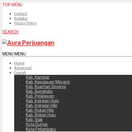
TOP MENU
Contact
Redaksi
Privacy Policy
SEARCH
MENU
MENU
Home
Advetorial
Daerah
Kab. Kampar
Kab. Kepulauan Meranti
Kab. Kuantan Singingi
Kab. Bengkalis
Kab. Pelalawan
Kab. Indragiri Hulu
Kab. Indragiri Hilir
Kab. Rokan Hilir
Kab. Rokan Hulu
Kab. Siak
Kota Dumai
Kota Pekanbaru