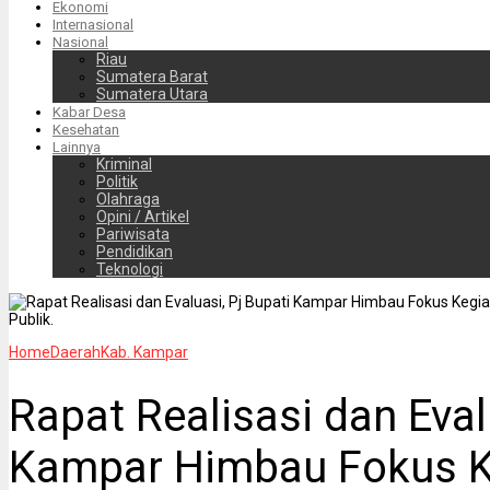
Ekonomi
Internasional
Nasional
Riau
Sumatera Barat
Sumatera Utara
Kabar Desa
Kesehatan
Lainnya
Kriminal
Politik
Olahraga
Opini / Artikel
Pariwisata
Pendidikan
Teknologi
Home
Daerah
Kab. Kampar
Rapat Realisasi dan Eval
Kampar Himbau Fokus K