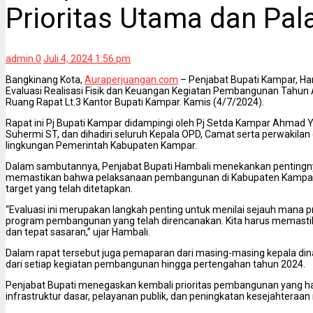
Prioritas Utama dan Pal
admin
0
Juli 4, 2024 1:56 pm
Bangkinang Kota,
Auraperjuangan.com
– Penjabat Bupati Kampar, H
Evaluasi Realisasi Fisik dan Keuangan Kegiatan Pembangunan Tahun 
Ruang Rapat Lt.3 Kantor Bupati Kampar. Kamis (4/7/2024).
Rapat ini Pj Bupati Kampar didampingi oleh Pj Setda Kampar Ahmad 
Suhermi ST, dan dihadiri seluruh Kepala OPD, Camat serta perwakilan da
lingkungan Pemerintah Kabupaten Kampar.
Dalam sambutannya, Penjabat Bupati Hambali menekankan pentingnya 
memastikan bahwa pelaksanaan pembangunan di Kabupaten Kampar 
target yang telah ditetapkan.
“Evaluasi ini merupakan langkah penting untuk menilai sejauh mana p
program pembangunan yang telah direncanakan. Kita harus memastik
dan tepat sasaran,” ujar Hambali.
Dalam rapat tersebut juga pemaparan dari masing-masing kepala din
dari setiap kegiatan pembangunan hingga pertengahan tahun 2024.
Penjabat Bupati menegaskan kembali prioritas pembangunan yang h
infrastruktur dasar, pelayanan publik, dan peningkatan kesejahteraa