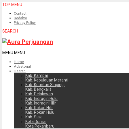
TOP MENU
Contact
Redaksi
Privacy Policy
SEARCH
MENU
MENU
Home
Advetorial
Daerah
Kab. Kampar
Kab. Kepulauan Meranti
Kab. Kuantan Singingi
Kab. Bengkalis
Kab. Pelalawan
Kab. Indragiri Hulu
Kab. Indragiri Hilir
Kab. Rokan Hilir
Kab. Rokan Hulu
Kab. Siak
Kota Dumai
Kota Pekanbaru