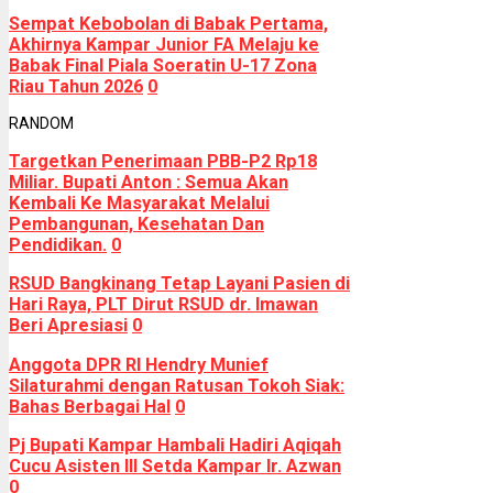
Sempat Kebobolan di Babak Pertama,
Akhirnya Kampar Junior FA Melaju ke
Babak Final Piala Soeratin U-17 Zona
Riau Tahun 2026
0
RANDOM
Targetkan Penerimaan PBB-P2 Rp18
Miliar. Bupati Anton : Semua Akan
Kembali Ke Masyarakat Melalui
Pembangunan, Kesehatan Dan
Pendidikan.
0
RSUD Bangkinang Tetap Layani Pasien di
Hari Raya, PLT Dirut RSUD dr. Imawan
Beri Apresiasi
0
Anggota DPR RI Hendry Munief
Silaturahmi dengan Ratusan Tokoh Siak:
Bahas Berbagai Hal
0
Pj Bupati Kampar Hambali Hadiri Aqiqah
Cucu Asisten III Setda Kampar Ir. Azwan
0