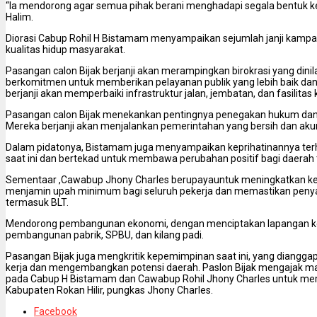
“Ia mendorong agar semua pihak berani menghadapi segala bentuk k
Halim.
Diorasi Cabup Rohil H Bistamam menyampaikan sejumlah janji kampa
kualitas hidup masyarakat.
Pasangan calon Bijak berjanji akan merampingkan birokrasi yang dinilai
berkomitmen untuk memberikan pelayanan publik yang lebih baik dan tr
berjanji akan memperbaiki infrastruktur jalan, jembatan, dan fasilitas
Pasangan calon Bijak menekankan pentingnya penegakan hukum dan t
Mereka berjanji akan menjalankan pemerintahan yang bersih dan aku
Dalam pidatonya, Bistamam juga menyampaikan keprihatinannya terh
saat ini dan bertekad untuk membawa perubahan positif bagi daerah 
Sementaar ,Cawabup Jhony Charles berupayauntuk meningkatkan ke
menjamin upah minimum bagi seluruh pekerja dan memastikan penyal
termasuk BLT.
Mendorong pembangunan ekonomi, dengan menciptakan lapangan kerj
pembangunan pabrik, SPBU, dan kilang padi.
Pasangan Bijak juga mengkritik kepemimpinan saat ini, yang diangg
kerja dan mengembangkan potensi daerah. Paslon Bijak mengajak 
pada Cabup H Bistamam dan Cawabup Rohil Jhony Charles untuk mem
Kabupaten Rokan Hilir, pungkas Jhony Charles.
Facebook