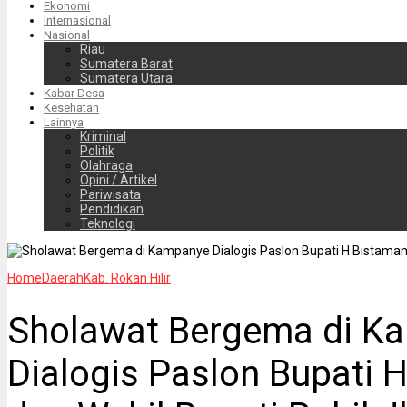
Ekonomi
Internasional
Nasional
Riau
Sumatera Barat
Sumatera Utara
Kabar Desa
Kesehatan
Lainnya
Kriminal
Politik
Olahraga
Opini / Artikel
Pariwisata
Pendidikan
Teknologi
Home
Daerah
Kab. Rokan Hilir
Sholawat Bergema di K
Dialogis Paslon Bupati