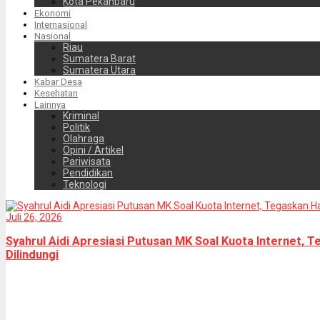
Kota Pekanbaru
Ekonomi
Internasional
Nasional
Riau
Sumatera Barat
Sumatera Utara
Kabar Desa
Kesehatan
Lainnya
Kriminal
Politik
Olahraga
Opini / Artikel
Pariwisata
Pendidikan
Teknologi
Juli 26, 2026
Syahrul Aidi Apresiasi Putusan MK Soal Kuota Internet,
Dilindungi