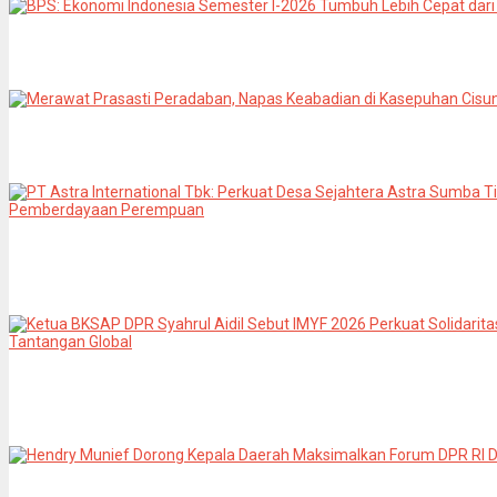
BPS: Ekonomi Indonesia Semester I-2026 Tumbuh Lebih C
admin
0
Agustus 6, 2026
Merawat Prasasti Peradaban, Napas Keabadian di Kasep
admin
0
Juli 8, 2026
PT Astra International Tbk: Perkuat Desa Sejahtera Astr
Pelestarian Tenun Ikat dan Pemberdayaan Perempuan
admin
0
Juli 8, 2026
Ketua BKSAP DPR Syahrul Aidil Sebut IMYF 2026 Perkuat 
Hadapi Tantangan Global
admin
0
Juni 14, 2026
Hendry Munief Dorong Kepala Daerah Maksimalkan Forum 