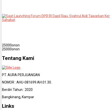
APBN
admin
0
Juni 8, 2026
Saat Launching Forum DPR RI Dapil Riau, Syahrul Aidi Ta
dengan Negara Sahabat
admin
0
Juni 8, 2026
2
5000
on
on
2
5000
on
on
Tentang Kami
PT. AURA PERJUANGAN
NOMOR : AHU-081699.AH.01.30.
Berdiri Tahun : 2020
Bangkinang, Kampar
Links