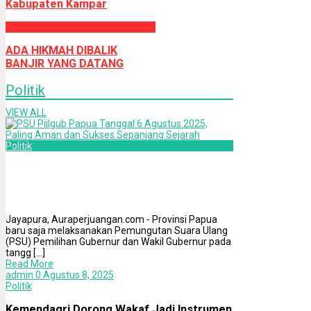
Kabupaten Kampar
Kabar Desa
ADA HIKMAH DIBALIK
BANJIR YANG DATANG
Politik
VIEW ALL
Politik
PSU Piilgub Papua Tanggal 6 Agustus
2025, Paling Aman dan Sukses Sepanjang
Sejarah
Jayapura, Auraperjuangan.com - Provinsi Papua
baru saja melaksanakan Pemungutan Suara Ulang
(PSU) Pemilihan Gubernur dan Wakil Gubernur pada
tangg [...]
Read More
admin
0
Agustus 8, 2025
Politik
Kemendagri Dorong Wakaf Jadi Instrumen