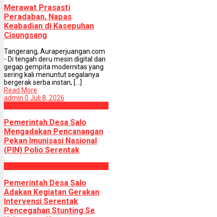
Merawat Prasasti
Peradaban, Napas
Keabadian di Kasepuhan
Cisungsang
Tangerang, Auraperjuangan.com
- Di tengah deru mesin digital dan
gegap gempita modernitas yang
sering kali menuntut segalanya
bergerak serba instan, [...]
Read More
admin
0
Juli 8, 2026
Kabar Desa
Pemerintah Desa Salo
Mengadakan Pencanangan
Pekan Imunisasi Nasional
(PIN) Polio Serentak
Kabar Desa
Pemerintah Desa Salo
Adakan Kegiatan Gerakan
Intervensi Serentak
Pencegahan Stunting Se