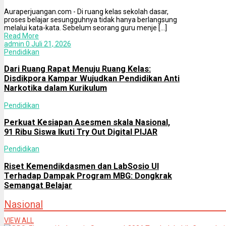
Auraperjuangan.com - Di ruang kelas sekolah dasar,
proses belajar sesungguhnya tidak hanya berlangsung
melalui kata-kata. Sebelum seorang guru menje [...]
Read More
admin
0
Juli 21, 2026
Pendidikan
Dari Ruang Rapat Menuju Ruang Kelas:
Disdikpora Kampar Wujudkan Pendidikan Anti
Narkotika dalam Kurikulum
Pendidikan
Perkuat Kesiapan Asesmen skala Nasional,
91 Ribu Siswa Ikuti Try Out Digital PIJAR
Pendidikan
Riset Kemendikdasmen dan LabSosio UI
Terhadap Dampak Program MBG: Dongkrak
Semangat Belajar
Nasional
VIEW ALL