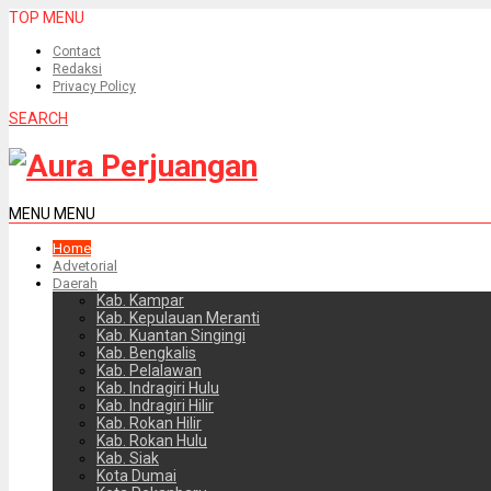
TOP MENU
Contact
Redaksi
Privacy Policy
SEARCH
MENU
MENU
Home
Advetorial
Daerah
Kab. Kampar
Kab. Kepulauan Meranti
Kab. Kuantan Singingi
Kab. Bengkalis
Kab. Pelalawan
Kab. Indragiri Hulu
Kab. Indragiri Hilir
Kab. Rokan Hilir
Kab. Rokan Hulu
Kab. Siak
Kota Dumai