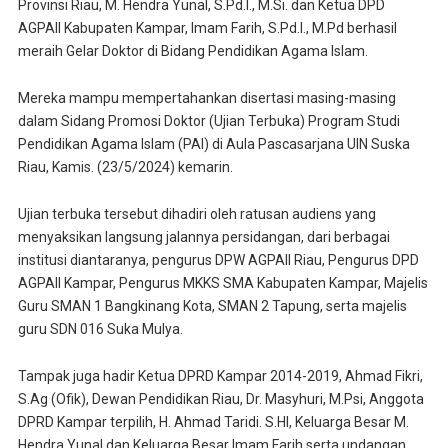
Provinsi Riau, M. Hendra Yunal, S.Pd.I., M.Si. dan Ketua DPD
AGPAII Kabupaten Kampar, Imam Farih, S.Pd.I., M.Pd berhasil
meraih Gelar Doktor di Bidang Pendidikan Agama Islam.
Mereka mampu mempertahankan disertasi masing-masing
dalam Sidang Promosi Doktor (Ujian Terbuka) Program Studi
Pendidikan Agama Islam (PAI) di Aula Pascasarjana UIN Suska
Riau, Kamis. (23/5/2024) kemarin.
Ujian terbuka tersebut dihadiri oleh ratusan audiens yang
menyaksikan langsung jalannya persidangan, dari berbagai
institusi diantaranya, pengurus DPW AGPAII Riau, Pengurus DPD
AGPAII Kampar, Pengurus MKKS SMA Kabupaten Kampar, Majelis
Guru SMAN 1 Bangkinang Kota, SMAN 2 Tapung, serta majelis
guru SDN 016 Suka Mulya.
Tampak juga hadir Ketua DPRD Kampar 2014-2019, Ahmad Fikri,
S.Ag (Ofik), Dewan Pendidikan Riau, Dr. Masyhuri, M.Psi, Anggota
DPRD Kampar terpilih, H. Ahmad Taridi. S.HI, Keluarga Besar M.
Hendra Yunal dan Keluarga Besar Imam Farih serta undangan