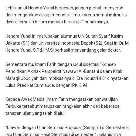
Lebih lanjut Hendra Yunal berpesan, jangan pernah menyerah
dan mengatakan cukup menuntut ilmu, karena semakin ilmu itu
dicari, semakin belum merasa tercukupi,” pungkasnya.
Hendra Yunal ini merupakan alumnus UIN Sultan Syarif Kasim
Jakarta (S1) dan Universitas Indonesia, Depok (S2). Saat ini Dr. M.
Hendra Yunal, S.Pd.I, M.Si berhasil menyandang gelar doktor.
Sementara itu, Imam Farih dengan judul disertasi “Konsep
Pendidikan Akhlak Perspektif Nawawi Al-Bantani dalam Kitab
Maraqil Ubudiyah dan Implikasinya di Era Industri 4.0” dinyatakan
Lulus, Predikat Cumlaude, dengan IPK: 3,94.
Kepada Awak Media, Imam Farih mengatakan bahwa Ujian
Terbuka tersebut merupakan rangkaian akhir dari beberapa
tahapan ujian yang telah dilalui.
“Diawali dengan Ujian Seminar Proposal (Sempro) di Semester 3,
lalu Ujian Seminar Hasil (Semhas) di semester 4, selanjutnya