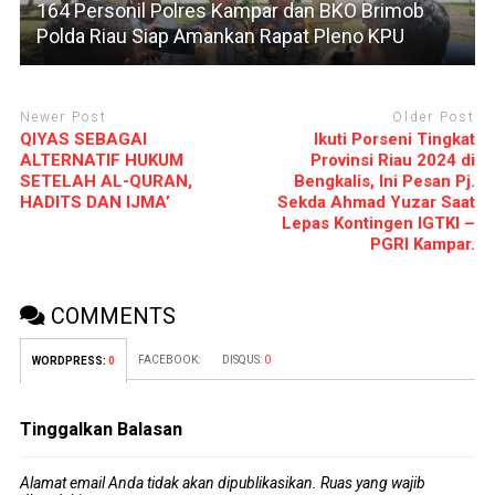
164 Personil Polres Kampar dan BKO Brimob
Polda Riau Siap Amankan Rapat Pleno KPU
Newer Post
Older Post
QIYAS SEBAGAI
Ikuti Porseni Tingkat
ALTERNATIF HUKUM
Provinsi Riau 2024 di
SETELAH AL-QURAN,
Bengkalis, Ini Pesan Pj.
HADITS DAN IJMA’
Sekda Ahmad Yuzar Saat
Lepas Kontingen IGTKI –
PGRI Kampar.
COMMENTS
FACEBOOK:
DISQUS:
0
WORDPRESS:
0
Tinggalkan Balasan
Alamat email Anda tidak akan dipublikasikan.
Ruas yang wajib