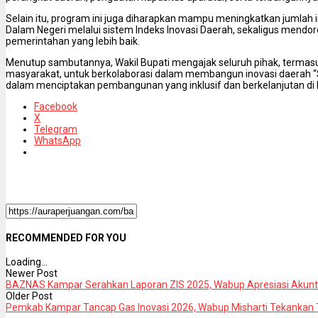
Selain itu, program ini juga diharapkan mampu meningkatkan jumlah 
Dalam Negeri melalui sistem Indeks Inovasi Daerah, sekaligus mendor
pemerintahan yang lebih baik.
Menutup sambutannya, Wakil Bupati mengajak seluruh pihak, termasu
masyarakat, untuk berkolaborasi dalam membangun inovasi daerah “S
dalam menciptakan pembangunan yang inklusif dan berkelanjutan di
Facebook
X
Telegram
WhatsApp
RECOMMENDED FOR YOU
Loading...
Newer Post
BAZNAS Kampar Serahkan Laporan ZIS 2025, Wabup Apresiasi Akunta
Older Post
Pemkab Kampar Tancap Gas Inovasi 2026, Wabup Misharti Tekankan T