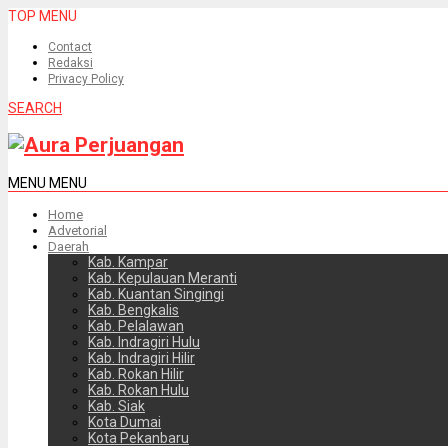
TOP MENU
Contact
Redaksi
Privacy Policy
SEARCH
MENU
MENU
Home
Advetorial
Daerah
Kab. Kampar
Kab. Kepulauan Meranti
Kab. Kuantan Singingi
Kab. Bengkalis
Kab. Pelalawan
Kab. Indragiri Hulu
Kab. Indragiri Hilir
Kab. Rokan Hilir
Kab. Rokan Hulu
Kab. Siak
Kota Dumai
Kota Pekanbaru