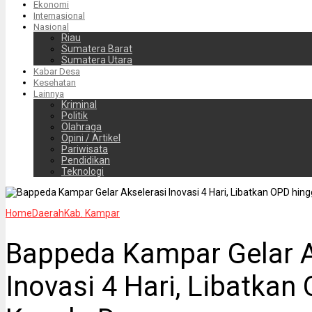
Ekonomi
Internasional
Nasional
Riau
Sumatera Barat
Sumatera Utara
Kabar Desa
Kesehatan
Lainnya
Kriminal
Politik
Olahraga
Opini / Artikel
Pariwisata
Pendidikan
Teknologi
Home
Daerah
Kab. Kampar
Bappeda Kampar Gelar A
Inovasi 4 Hari, Libatkan