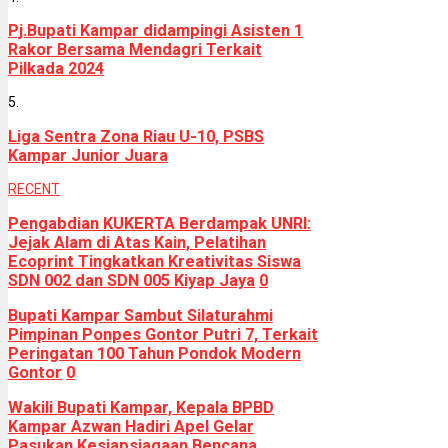
Pj.Bupati Kampar didampingi Asisten 1
Rakor Bersama Mendagri Terkait
Pilkada 2024
5.
Liga Sentra Zona Riau U-10, PSBS
Kampar Junior Juara
RECENT
Pengabdian KUKERTA Berdampak UNRI:
Jejak Alam di Atas Kain, Pelatihan
Ecoprint Tingkatkan Kreativitas Siswa
SDN 002 dan SDN 005 Kiyap Jaya
0
Bupati Kampar Sambut Silaturahmi
Pimpinan Ponpes Gontor Putri 7, Terkait
Peringatan 100 Tahun Pondok Modern
Gontor
0
Wakili Bupati Kampar, Kepala BPBD
Kampar Azwan Hadiri Apel Gelar
Pasukan Kesiapsiagaan Bencana