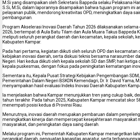
M.Si yang disampaikan oleh Sekretaris Bappeda selaku Pelaksana Har
S.Si, M.Si, dalam laporannya disampaikan bahwa tujuan program ini a
pelayanan publik, mendorong kreativitas OPD, meningkatkan daya sa
pembangunan.
Program Akselerasi Inovasi Daerah Tahun 2026 dilaksanakan selama e
2026, bertempat di Aula Batu Tilam dan Aula Muara Takus Bappeda 
meliputi seluruh perangkat daerah dan kecamatan, kepala sekolah, k
Kabupaten Kampar.
Pada hari pertama, kegiatan diikuti oleh seluruh OPD dan kecamat
kebijakan inovasi daerah, serta diskusi teknis bersama narasumber d
Negeri. Hari kedua diikuti oleh kepala sekolah SD dan SMP, hari ketiga
kepala puskesmas, dengan fokus pada peningkatan kematangan inovasi,
Sementara itu, Kepala Pusat Strategi Kebijakan Pengembangan SDM, D
Pemerintahan Dalam Negeri BSKDN Kemendagri, Dr. Ir. David Yama, 
menyampaikan hasil evaluasi Indeks Inovasi Daerah Kabupaten Kampa
Ia menjelaskan bahwa Kampar menunjukkan tren yang cukup baik, den
tahun terakhir. Pada tahun 2025, Kabupaten Kampar mencatat skor 58,4
menempati posisi kedua di Provinsi Riau.
Menurutnya, inovasi daerah merupakan pembaruan dalam penyeleng
meningkatkan kinerja dan mempercepat kesejahteraan masyarakat m
masyarakat, dan peningkatan daya saing daerah.
Melalui program ini, Pemerintah Kabupaten Kampar menargetkan lahirn
perangkat daerah, penguatan kapasitas aparatur, serta terbangunnya