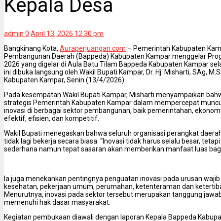
Kepala Desa
admin
0
April 13, 2026 12:30 pm
Bangkinang Kota,
Auraperjuangan.com
– Pemerintah Kabupaten Kam
Pembangunan Daerah (Bappeda) Kabupaten Kampar menggelar Progr
2026 yang digelar di Aula Batu Tilam Bappeda Kabupaten Kampar selam
ini dibuka langsung oleh Wakil Bupati Kampar, Dr. Hj. Misharti, SAg, M.
Kabupaten Kampar, Senin (13/4/2026).
Pada kesempatan Wakil Bupati Kampar, Misharti menyampaikan bah
strategis Pemerintah Kabupaten Kampar dalam mempercepat muncu
inovasi di berbagai sektor pembangunan, baik pemerintahan, ekonomi
efektif, efisien, dan kompetitif.
Wakil Bupati menegaskan bahwa seluruh organisasi perangkat daera
tidak lagi bekerja secara biasa. “Inovasi tidak harus selalu besar, tet
sederhana namun tepat sasaran akan memberikan manfaat luas bagi 
Ia juga menekankan pentingnya penguatan inovasi pada urusan wajib 
kesehatan, pekerjaan umum, perumahan, ketenteraman dan ketertiban
Menurutnya, inovasi pada sektor tersebut merupakan tanggung jaw
memenuhi hak dasar masyarakat.
Kegiatan pembukaan diawali dengan laporan Kepala Bappeda Kabupate