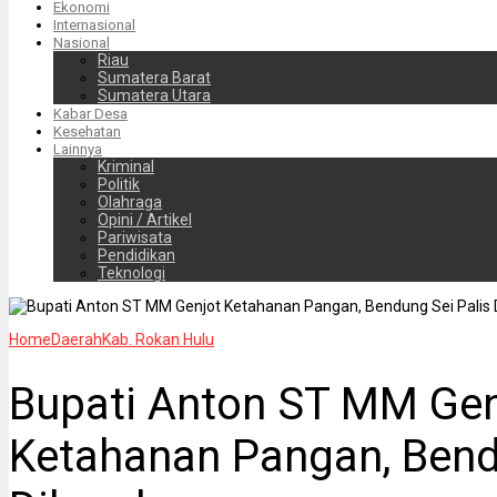
Ekonomi
Internasional
Nasional
Riau
Sumatera Barat
Sumatera Utara
Kabar Desa
Kesehatan
Lainnya
Kriminal
Politik
Olahraga
Opini / Artikel
Pariwisata
Pendidikan
Teknologi
Home
Daerah
Kab. Rokan Hulu
Bupati Anton ST MM Gen
Ketahanan Pangan, Bend