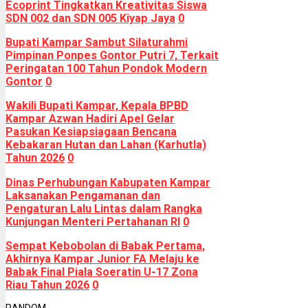
Ecoprint Tingkatkan Kreativitas Siswa
SDN 002 dan SDN 005 Kiyap Jaya
0
Bupati Kampar Sambut Silaturahmi
Pimpinan Ponpes Gontor Putri 7, Terkait
Peringatan 100 Tahun Pondok Modern
Gontor
0
Wakili Bupati Kampar, Kepala BPBD
Kampar Azwan Hadiri Apel Gelar
Pasukan Kesiapsiagaan Bencana
Kebakaran Hutan dan Lahan (Karhutla)
Tahun 2026
0
Dinas Perhubungan Kabupaten Kampar
Laksanakan Pengamanan dan
Pengaturan Lalu Lintas dalam Rangka
Kunjungan Menteri Pertahanan RI
0
Sempat Kebobolan di Babak Pertama,
Akhirnya Kampar Junior FA Melaju ke
Babak Final Piala Soeratin U-17 Zona
Riau Tahun 2026
0