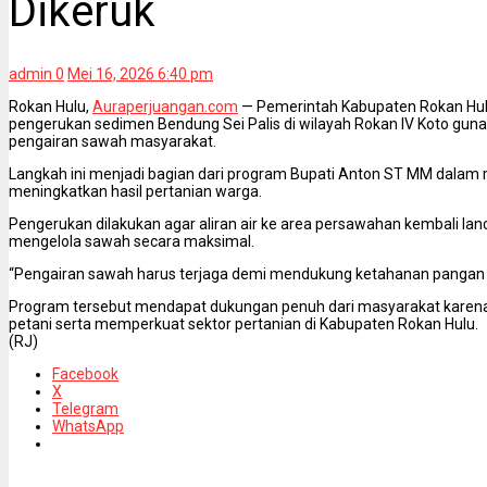
Dikeruk
admin
0
Mei 16, 2026 6:40 pm
Rokan Hulu,
Auraperjuangan.com
— Pemerintah Kabupaten Rokan Hul
pengerukan sedimen Bendung Sei Palis di wilayah Rokan IV Koto gun
pengairan sawah masyarakat.
Langkah ini menjadi bagian dari program Bupati Anton ST MM dala
meningkatkan hasil pertanian warga.
Pengerukan dilakukan agar aliran air ke area persawahan kembali lanc
mengelola sawah secara maksimal.
“Pengairan sawah harus terjaga demi mendukung ketahanan pangan 
Program tersebut mendapat dukungan penuh dari masyarakat karena
petani serta memperkuat sektor pertanian di Kabupaten Rokan Hulu.
(RJ)
Facebook
X
Telegram
WhatsApp