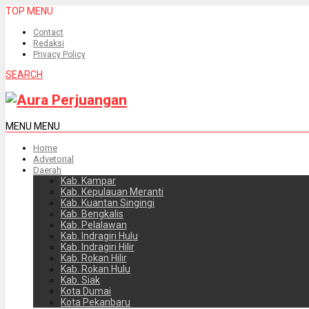
TOP MENU
Contact
Redaksi
Privacy Policy
SEARCH
MENU
MENU
Home
Advetorial
Daerah
Kab. Kampar
Kab. Kepulauan Meranti
Kab. Kuantan Singingi
Kab. Bengkalis
Kab. Pelalawan
Kab. Indragiri Hulu
Kab. Indragiri Hilir
Kab. Rokan Hilir
Kab. Rokan Hulu
Kab. Siak
Kota Dumai
Kota Pekanbaru