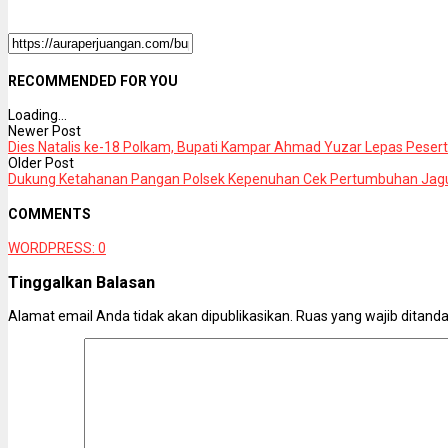
RECOMMENDED FOR YOU
Loading...
Newer Post
Dies Natalis ke-18 Polkam, Bupati Kampar Ahmad Yuzar Lepas Peser
Older Post
Dukung Ketahanan Pangan Polsek Kepenuhan Cek Pertumbuhan Jagun
COMMENTS
WORDPRESS:
0
Tinggalkan Balasan
Alamat email Anda tidak akan dipublikasikan.
Ruas yang wajib ditand