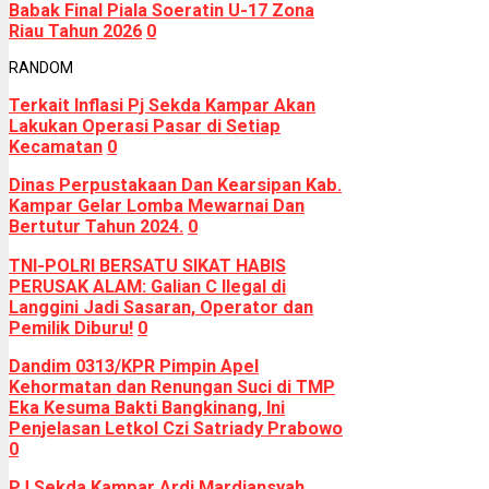
Babak Final Piala Soeratin U-17 Zona
Riau Tahun 2026
0
RANDOM
Terkait Inflasi Pj Sekda Kampar Akan
Lakukan Operasi Pasar di Setiap
Kecamatan
0
Dinas Perpustakaan Dan Kearsipan Kab.
Kampar Gelar Lomba Mewarnai Dan
Bertutur Tahun 2024.
0
TNI-POLRI BERSATU SIKAT HABIS
PERUSAK ALAM: Galian C Ilegal di
Langgini Jadi Sasaran, Operator dan
Pemilik Diburu!
0
Dandim 0313/KPR Pimpin Apel
Kehormatan dan Renungan Suci di TMP
Eka Kesuma Bakti Bangkinang, Ini
Penjelasan Letkol Czi Satriady Prabowo
0
PJ Sekda Kampar Ardi Mardiansyah