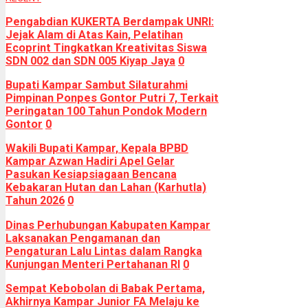
Pengabdian KUKERTA Berdampak UNRI:
Jejak Alam di Atas Kain, Pelatihan
Ecoprint Tingkatkan Kreativitas Siswa
SDN 002 dan SDN 005 Kiyap Jaya
0
Bupati Kampar Sambut Silaturahmi
Pimpinan Ponpes Gontor Putri 7, Terkait
Peringatan 100 Tahun Pondok Modern
Gontor
0
Wakili Bupati Kampar, Kepala BPBD
Kampar Azwan Hadiri Apel Gelar
Pasukan Kesiapsiagaan Bencana
Kebakaran Hutan dan Lahan (Karhutla)
Tahun 2026
0
Dinas Perhubungan Kabupaten Kampar
Laksanakan Pengamanan dan
Pengaturan Lalu Lintas dalam Rangka
Kunjungan Menteri Pertahanan RI
0
Sempat Kebobolan di Babak Pertama,
Akhirnya Kampar Junior FA Melaju ke