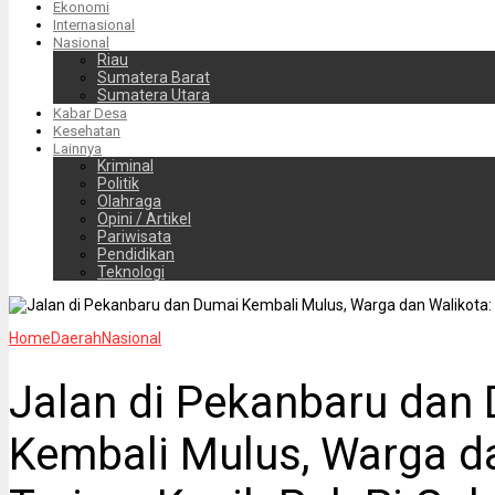
Ekonomi
Internasional
Nasional
Riau
Sumatera Barat
Sumatera Utara
Kabar Desa
Kesehatan
Lainnya
Kriminal
Politik
Olahraga
Opini / Artikel
Pariwisata
Pendidikan
Teknologi
Home
Daerah
Nasional
Jalan di Pekanbaru dan
Kembali Mulus, Warga d