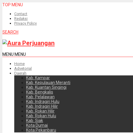
TOP MENU
Contact
Redaksi
Privacy Policy
SEARCH
MENU
MENU
Home
Advetorial
Daerah
Kab. Kampar
Kab. Kepulauan Meranti
Kab. Kuantan Singingi
Kab. Bengkalis
Kab. Pelalawan
Kab. Indragiri Hulu
Kab. Indragiri Hilir
Kab. Rokan Hilir
Kab. Rokan Hulu
Kab. Siak
Kota Dumai
Kota Pekanbaru