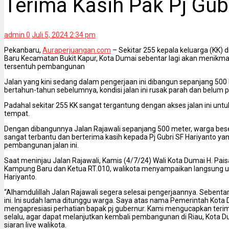
Terima Kasih Pak Pj Gub
admin
0
Juli 5, 2024 2:34 pm
Pekanbaru,
Auraperjuangan.com
– Sekitar 255 kepala keluarga (KK) 
Baru Kecamatan Bukit Kapur, Kota Dumai sebentar lagi akan menikmati
tersentuh pembangunan
Jalan yang kini sedang dalam pengerjaan ini dibangun sepanjang 50
bertahun-tahun sebelumnya, kondisi jalan ini rusak parah dan belum 
Padahal sekitar 255 KK sangat tergantung dengan akses jalan ini untu
tempat.
Dengan dibangunnya Jalan Rajawali sepanjang 500 meter, warga be
sangat terbantu dan berterima kasih kepada Pj Gubri SF Hariyanto y
pembangunan jalan ini.
Saat meninjau Jalan Rajawali, Kamis (4/7/24) Wali Kota Dumai H. Pai
Kampung Baru dan Ketua RT.010, walikota menyampaikan langsung uc
Hariyanto.
“Alhamdulillah Jalan Rajawali segera selesai pengerjaannya. Sebenta
ini. Ini sudah lama ditunggu warga. Saya atas nama Pemerintah Kot
mengapresiasi perhatian bapak pj gubernur. Kami mengucapkan ter
selalu, agar dapat melanjutkan kembali pembangunan di Riau, Kota Du
siaran live walikota.