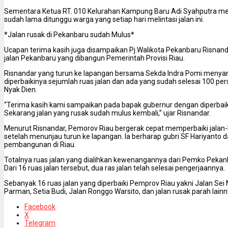
Sementara Ketua RT. 010 Kelurahan Kampung Baru Adi Syahputra m
sudah lama ditunggu warga yang setiap hari melintasi jalan ini.
*Jalan rusak di Pekanbaru sudah Mulus*
Ucapan terima kasih juga disampaikan Pj.Walikota Pekanbaru Risnan
jalan Pekanbaru yang dibangun Pemerintah Provisi Riau.
Risnandar yang turun ke lapangan bersama Sekda Indra Pomi menya
diperbaikinya sejumlah ruas jalan dan ada yang sudah selesai 100 per
Nyak Dien.
“Terima kasih kami sampaikan pada bapak gubernur dengan diperbaiki
Sekarang jalan yang rusak sudah mulus kembali,” ujar Risnandar.
Menurut Risnandar, Pemorov Riau bergerak cepat memperbaiki jalan-h
setelah menunjau turun ke lapangan. Ia berharap gubri SF Hariyanto 
pembangunan di Riau.
Totalnya ruas jalan yang dialihkan kewenangannya dari Pemko Pekanb
Dari 16 ruas jalan tersebut, dua ras jalan telah selesai pengerjaannya.
Sebanyak 16 ruas jalan yang diperbaiki Pemprov Riau yakni Jalan Sei 
Parman, Setia Budi, Jalan Ronggo Warsito, dan jalan rusak parah lainn
Facebook
X
Telegram