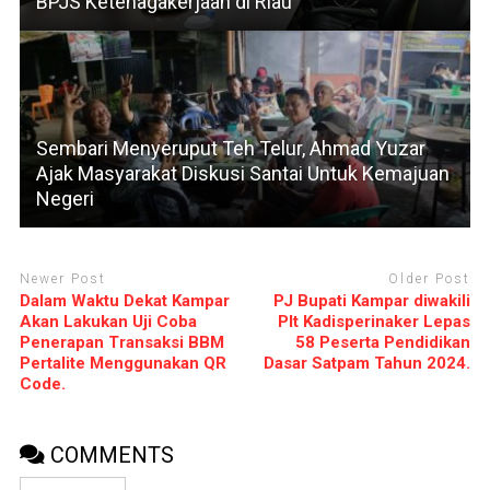
BPJS Ketenagakerjaan di Riau
Sembari Menyeruput Teh Telur, Ahmad Yuzar
Ajak Masyarakat Diskusi Santai Untuk Kemajuan
Negeri
Newer Post
Older Post
Dalam Waktu Dekat Kampar
PJ Bupati Kampar diwakili
Akan Lakukan Uji Coba
Plt Kadisperinaker Lepas
Penerapan Transaksi BBM
58 Peserta Pendidikan
Pertalite Menggunakan QR
Dasar Satpam Tahun 2024.
Code.
COMMENTS