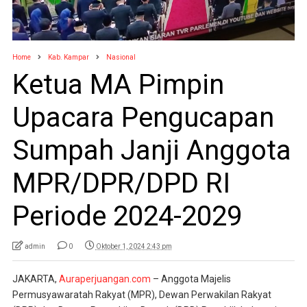
Home
Kab. Kampar
Nasional
Ketua MA Pimpin
Upacara Pengucapan
Sumpah Janji Anggota
MPR/DPR/DPD RI
Periode 2024-2029
admin
0
Oktober 1, 2024 2:43 pm
JAKARTA,
Auraperjuangan.com
– Anggota Majelis
Permusyawaratah Rakyat (MPR), Dewan Perwakilan Rakyat