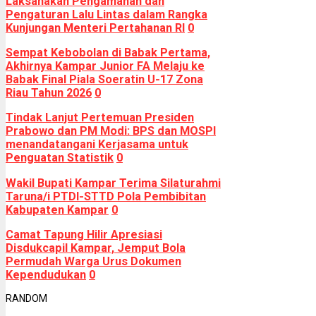
Laksanakan Pengamanan dan
Pengaturan Lalu Lintas dalam Rangka
Kunjungan Menteri Pertahanan RI
0
Sempat Kebobolan di Babak Pertama,
Akhirnya Kampar Junior FA Melaju ke
Babak Final Piala Soeratin U-17 Zona
Riau Tahun 2026
0
Tindak Lanjut Pertemuan Presiden
Prabowo dan PM Modi: BPS dan MOSPI
menandatangani Kerjasama untuk
Penguatan Statistik
0
Wakil Bupati Kampar Terima Silaturahmi
Taruna/i PTDI-STTD Pola Pembibitan
Kabupaten Kampar
0
Camat Tapung Hilir Apresiasi
Disdukcapil Kampar, Jemput Bola
Permudah Warga Urus Dokumen
Kependudukan
0
RANDOM