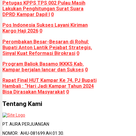
Petugas KPPS TPS 002 Pulau Masih
Lakukan Penghitungan Surat Suara
DPRD Kampar Dapil I
0
Pos Indonesia Sukses Layani Kiriman
Kargo Haji 2026
0
Perombakan Besar-Besaran di Rohul:
Bupati Anton Lantik Pejabat Strategis,
Sinyal Kuat Reformasi Birokrasi
0
Program Baliok Basamo IKKKS Kab.
Kampar berjalan lancar dan Sukses
0
Rapat Final HUT Kampar Ke 74, PJ Bupati
Hambali : “Hari Jadi Kampar Tahun 2024
Bisa Dirasakan Masyarakat
0
Tentang Kami
PT. AURA PERJUANGAN
NOMOR : AHU-081699.AH.01.30.