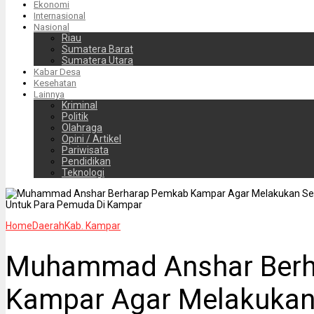
Ekonomi
Internasional
Nasional
Riau
Sumatera Barat
Sumatera Utara
Kabar Desa
Kesehatan
Lainnya
Kriminal
Politik
Olahraga
Opini / Artikel
Pariwisata
Pendidikan
Teknologi
Home
Daerah
Kab. Kampar
Muhammad Anshar Berh
Kampar Agar Melakukan