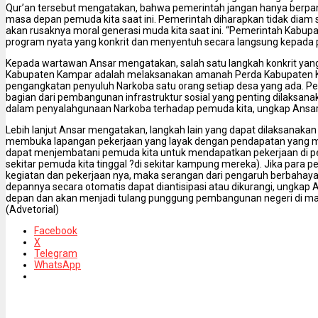
Qur’an tersebut mengatakan, bahwa pemerintah jangan hanya berpa
masa depan pemuda kita saat ini. Pemerintah diharapkan tidak diam
akan rusaknya moral generasi muda kita saat ini. “Pemerintah Kabup
program nyata yang konkrit dan menyentuh secara langsung kepada 
Kepada wartawan Ansar mengatakan, salah satu langkah konkrit yang
Kabupaten Kampar adalah melaksanakan amanah Perda Kabupaten K
pengangkatan penyuluh Narkoba satu orang setiap desa yang ada. 
bagian dari pembangunan infrastruktur sosial yang penting dilaksanak
dalam penyalahgunaan Narkoba terhadap pemuda kita, ungkap Ansar
Lebih lanjut Ansar mengatakan, langkah lain yang dapat dilaksanaka
membuka lapangan pekerjaan yang layak dengan pendapatan yang m
dapat menjembatani pemuda kita untuk mendapatkan pekerjaan di p
sekitar pemuda kita tinggal ?di sekitar kampung mereka). Jika para p
kegiatan dan pekerjaan nya, maka serangan dari pengaruh berbahaya
depannya secara otomatis dapat diantisipasi atau dikurangi, ungka
depan dan akan menjadi tulang punggung pembangunan negeri di mas
(Advetorial)
Facebook
X
Telegram
WhatsApp