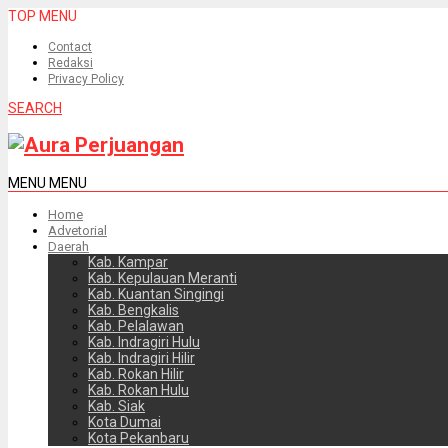
TOP MENU
Contact
Redaksi
Privacy Policy
SEARCH
MENU
MENU
Home
Advetorial
Daerah
Kab. Kampar
Kab. Kepulauan Meranti
Kab. Kuantan Singingi
Kab. Bengkalis
Kab. Pelalawan
Kab. Indragiri Hulu
Kab. Indragiri Hilir
Kab. Rokan Hilir
Kab. Rokan Hulu
Kab. Siak
Kota Dumai
Kota Pekanbaru