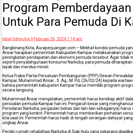
Program Pemberdayaan
Untuk Para Pemuda Di 
Iqbal Sahputra
0
Februari 26, 2024 1:14 am
Bangkinang Kota, Auraperjuangan.com – Melihat kondisi pemuda ya
Ansar harapkan pemerintah Kabupaten Kampar melaksanakan pro
peningkatan pendapatan dan ekonomi pemuda tersebut. Agar tidak t
seperti penyalahgunaan konsumsi Narkoba, para pemuda diharapkan 
layak dan mereka minati.
Ketua Fraksi Partai Persatuan Pembangunan (PPP) Dewan Perwakila
Kampar, Muhammad Ansar , S. Ag., M. Pd, (26/02/24) kepada wartaw
bahwa pemerintah kabupaten Kampar harus memiliki program-prog
secara langsung.
Muhammad Ansar mengatakan, pemerintah harus bersikap aktif da
persoalan pemuda Kampar hari ini. Pengaruh besar yang menghancu
Peredaran Narkoba, pergaulan bebas dan lain-lain sebagainya) harus 
program yang konkrit. Pemerintah harus memberikan perhatian seri
kita saat ini. Pemerintah harus hadir di tengah serangan dahsyat yang
ungkap Ansar.
Pendiri rumah rehabilitasi Narkoba di Siak Hulu yang sekarang dijadi