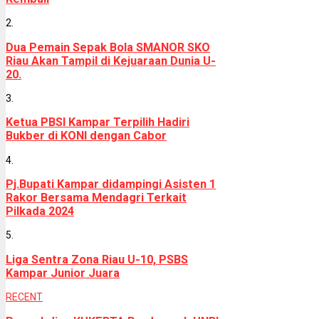
2.
Dua Pemain Sepak Bola SMANOR SKO
Riau Akan Tampil di Kejuaraan Dunia U-
20.
3.
Ketua PBSI Kampar Terpilih Hadiri
Bukber di KONI dengan Cabor
4.
Pj.Bupati Kampar didampingi Asisten 1
Rakor Bersama Mendagri Terkait
Pilkada 2024
5.
Liga Sentra Zona Riau U-10, PSBS
Kampar Junior Juara
RECENT