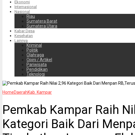
Ekonomi
Internasional
Nasional
Riau
Sumatera Barat
Sumatera Utara
Kabar Desa
Kesehatan
Lainnya
Kriminal
Politik
Olahraga
Opini / Artikel
Pariwisata
Pendidikan
Teknologi
Home
Daerah
Kab. Kampar
Pemkab Kampar Raih Nil
Kategori Baik Dari Menp