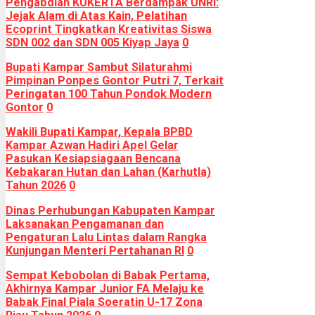
Pengabdian KUKERTA Berdampak UNRI:
Jejak Alam di Atas Kain, Pelatihan
Ecoprint Tingkatkan Kreativitas Siswa
SDN 002 dan SDN 005 Kiyap Jaya
0
Bupati Kampar Sambut Silaturahmi
Pimpinan Ponpes Gontor Putri 7, Terkait
Peringatan 100 Tahun Pondok Modern
Gontor
0
Wakili Bupati Kampar, Kepala BPBD
Kampar Azwan Hadiri Apel Gelar
Pasukan Kesiapsiagaan Bencana
Kebakaran Hutan dan Lahan (Karhutla)
Tahun 2026
0
Dinas Perhubungan Kabupaten Kampar
Laksanakan Pengamanan dan
Pengaturan Lalu Lintas dalam Rangka
Kunjungan Menteri Pertahanan RI
0
Sempat Kebobolan di Babak Pertama,
Akhirnya Kampar Junior FA Melaju ke
Babak Final Piala Soeratin U-17 Zona