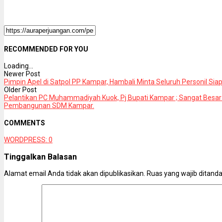
RECOMMENDED FOR YOU
Loading...
Newer Post
Pimpin Apel di Satpol PP Kampar, Hambali Minta Seluruh Personil Sia
Older Post
Pelantikan PC Muhammadiyah Kuok, Pj Bupati Kampar ; Sangat Besa
Pembangunan SDM Kampar.
COMMENTS
WORDPRESS:
0
Tinggalkan Balasan
Alamat email Anda tidak akan dipublikasikan.
Ruas yang wajib ditand