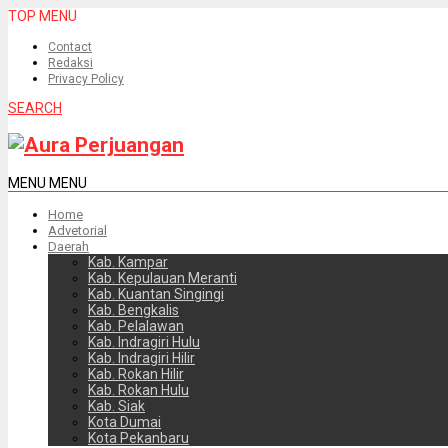
TOP MENU
Contact
Redaksi
Privacy Policy
SEARCH
MENU
MENU
Home
Advetorial
Daerah
Kab. Kampar
Kab. Kepulauan Meranti
Kab. Kuantan Singingi
Kab. Bengkalis
Kab. Pelalawan
Kab. Indragiri Hulu
Kab. Indragiri Hilir
Kab. Rokan Hilir
Kab. Rokan Hulu
Kab. Siak
Kota Dumai
Kota Pekanbaru