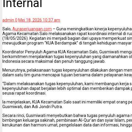
Internal
admin
0
Mei 18, 2026 10:37 am
Salo,
Auraperjuangan.com
– Guna meningkatkan kinerja kepenyuluha
Agama Kecamatan Salo melaksanakan rapat koordinasi internal di ru
(18/05/2026). Kegiatan ini menjadi bagian dari upaya memperkuat s
mewujudkan program “KUA Berdampak” di tengah kehidupan masyar
Koordinator Penyuluh Agama KUA Kecamatan Salo, Gusmiwati menga
berkomitmen menjalankan tugas kepenyuluhan yang diamanahkan o
Indonesia secara maksimal dan penuh tanggung jawab.
Menurutnya, pelaksanaan tugas kepenyuluhan dilakukan dengan me
dalam satu tim guna mencapai tujuan bersama dalam pelayanan ke
“Dalam melaksanakan tugas kepenyuluhan, kami membangun kerja 
kepenyuluhan dapat berjalan lebih optimal dan memberikan dampak po
seusai rapat koordinasi.
Ia menjelaskan, KUA Kecamatan Salo saat ini memiliki empat orang pe
Gusmiwati, dan Adi Jondri Putra.
Secara rinci, Gusmiwati menyebutkan bahwa tugas penyuluh agama 
bimbingan keluarga sakinah, pembinaan Al-Qur’an dan syiar Islam,
kerukunan dan harmoni umat, pengelolaan data dan informasi, hingga 