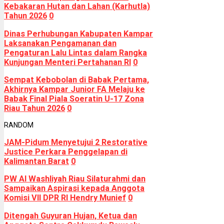
Kebakaran Hutan dan Lahan (Karhutla)
Tahun 2026
0
Dinas Perhubungan Kabupaten Kampar
Laksanakan Pengamanan dan
Pengaturan Lalu Lintas dalam Rangka
Kunjungan Menteri Pertahanan RI
0
Sempat Kebobolan di Babak Pertama,
Akhirnya Kampar Junior FA Melaju ke
Babak Final Piala Soeratin U-17 Zona
Riau Tahun 2026
0
RANDOM
JAM-Pidum Menyetujui 2 Restorative
Justice Perkara Penggelapan di
Kalimantan Barat
0
PW Al Washliyah Riau Silaturahmi dan
Sampaikan Aspirasi kepada Anggota
Komisi VII DPR RI Hendry Munief
0
Ditengah Guyuran Hujan, Ketua dan