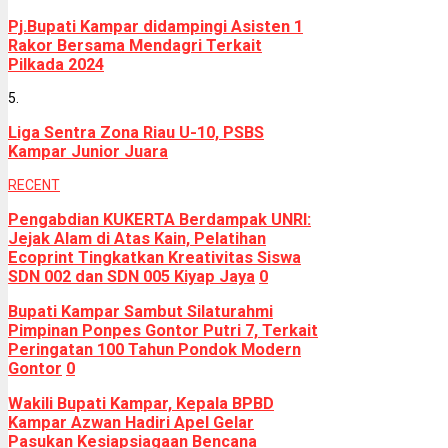
Pj.Bupati Kampar didampingi Asisten 1
Rakor Bersama Mendagri Terkait
Pilkada 2024
5.
Liga Sentra Zona Riau U-10, PSBS
Kampar Junior Juara
RECENT
Pengabdian KUKERTA Berdampak UNRI:
Jejak Alam di Atas Kain, Pelatihan
Ecoprint Tingkatkan Kreativitas Siswa
SDN 002 dan SDN 005 Kiyap Jaya
0
Bupati Kampar Sambut Silaturahmi
Pimpinan Ponpes Gontor Putri 7, Terkait
Peringatan 100 Tahun Pondok Modern
Gontor
0
Wakili Bupati Kampar, Kepala BPBD
Kampar Azwan Hadiri Apel Gelar
Pasukan Kesiapsiagaan Bencana