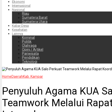
Ekonomi
Internasional
Nasional
Riau
Sumatera Barat
Sumatera Utara
Kabar Desa
Kesehatan
Lainnya
Kriminal
Politik
Olahraga
Opini / Artikel
Pariwisata
Pendidikan
Teknologi
Home
Daerah
Kab. Kampar
Penyuluh Agama KUA Sa
Teamwork Melalui Rapat