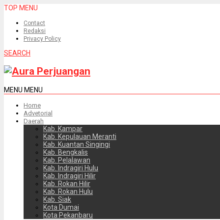
TOP MENU
Contact
Redaksi
Privacy Policy
SEARCH
MENU
MENU
Home
Advetorial
Daerah
Kab. Kampar
Kab. Kepulauan Meranti
Kab. Kuantan Singingi
Kab. Bengkalis
Kab. Pelalawan
Kab. Indragiri Hulu
Kab. Indragiri Hilir
Kab. Rokan Hilir
Kab. Rokan Hulu
Kab. Siak
Kota Dumai
Kota Pekanbaru