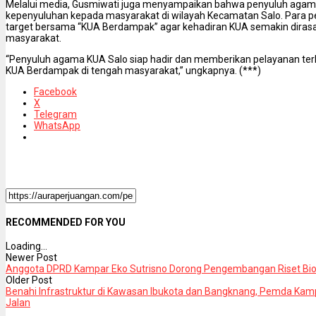
Melalui media, Gusmiwati juga menyampaikan bahwa penyuluh agam
kepenyuluhan kepada masyarakat di wilayah Kecamatan Salo. Para 
target bersama “KUA Berdampak” agar kehadiran KUA semakin diras
masyarakat.
“Penyuluh agama KUA Salo siap hadir dan memberikan pelayanan te
KUA Berdampak di tengah masyarakat,” ungkapnya. (***)
Facebook
X
Telegram
WhatsApp
RECOMMENDED FOR YOU
Loading...
Newer Post
Anggota DPRD Kampar Eko Sutrisno Dorong Pengembangan Riset Bio
Older Post
Benahi Infrastruktur di Kawasan Ibukota dan Bangknang, Pemda Ka
Jalan