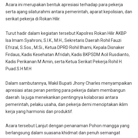
Acara ini merupakan bentuk apresiasi terhadap para pekerja
serta ajang silaturahmi antara pemerintah, aparat kepolisian, dan
serikat pekerja di Rokan Hilir.
Turut hadir dalam kegiatan tersebut Kapolres Rokan Hilir AKBP
Isa Imam Syahroni, S.I.K., M.H., Sekretaris Daerah Rohil Fauzi
Efrizal, S.Sos., M.Si., Ketua DPRD Rohil Ilhami, Kepala Disnaker
Firdaus, Kadis Kesehatan Afridah, Kadis BKPSDM Acil Rusdianto,
Kadis Perikanan M Amin, serta Ketua Serikat Pekerja Rohil H.
Puad.S.H M.H
Dalam sambutannya, Wakil Bupati Jhony Charles menyampaikan
apresiasi atas peran penting para pekerja dalam membangun
daerah. Ia juga menekankan pentingnya kolaborasi antara
pemerintah, pelaku usaha, dan pekerja demi menciptakan iklim
kerja yang harmonis dan produktif.
Acara tersebut Lanjut dengan penanaman Pohon mangga yang
berlangsung dalam suasana khidmat dan penuh semangat